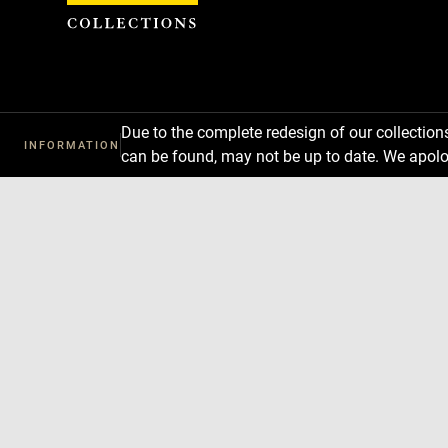
Cookies management panel
Due to the complete redesign of our collectio
INFORMATION
can be found, may not be up to date. We apolo
Download
Next
Previous