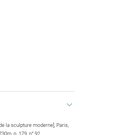
e la sculpture moderne], Paris,
12730m
, p. 179, n° 92