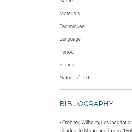
Name
Materials
Techniques
Language
Period
Places
Nature of text
BIBLIOGRAPHY
Fröhner, Wilhelm, Les inscripti
Charles de Mourgues frères, 1865