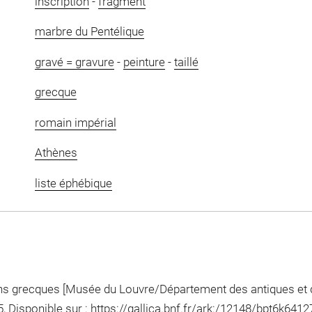
inscription
-
fragment
marbre du Pentélique
gravé = gravure
-
peinture
-
taillé
grecque
romain impérial
Athènes
liste éphébique
ons grecques [Musée du Louvre/Département des antiques et d
, Disponible sur :
https://gallica.bnf.fr/ark:/12148/bpt6k64