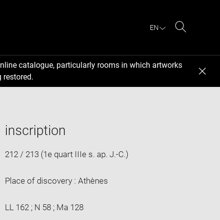
EN
Search
nline catalogue, particularly rooms in which artworks
 restored.
inscription
212 / 213 (1e quart IIIe s. ap. J.-C.)
Place of discovery : Athènes
LL 162 ; N 58 ; Ma 128