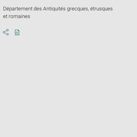
Département des Antiquités grecques, étrusques
et romaines
Download
Share
pdf