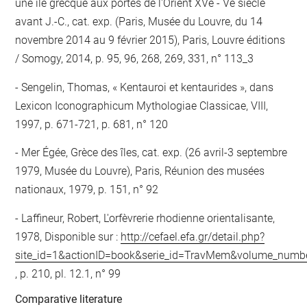
une île grecque aux portes de l'Orient XVe - Ve siècle
avant J.-C., cat. exp. (Paris, Musée du Louvre, du 14
novembre 2014 au 9 février 2015), Paris, Louvre éditions
/ Somogy, 2014, p. 95, 96, 268, 269, 331, n° 113_3
Sengelin, Thomas, « Kentauroi et kentaurides », dans
Lexicon Iconographicum Mythologiae Classicae, VIII,
1997, p. 671-721, p. 681, n° 120
Mer Égée, Grèce des îles, cat. exp. (26 avril-3 septembre
1979, Musée du Louvre), Paris, Réunion des musées
nationaux, 1979, p. 151, n° 92
Laffineur, Robert, L'orfèvrerie rhodienne orientalisante,
1978, Disponible sur :
http://cefael.efa.gr/detail.php?
site_id=1&actionID=book&serie_id=TravMem&volume_num
, p. 210, pl. 12.1, n° 99
Comparative literature