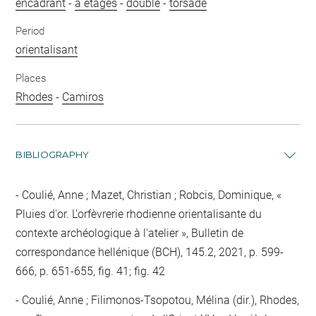
encadrant
-
à étages
-
double
-
torsadé
Period
orientalisant
Places
Rhodes
-
Camiros
BIBLIOGRAPHY
Coulié, Anne ; Mazet, Christian ; Robcis, Dominique, «
Pluies d'or. L'orfèvrerie rhodienne orientalisante du
contexte archéologique à l'atelier », Bulletin de
correspondance hellénique (BCH), 145.2, 2021, p. 599-
666, p. 651-655, fig. 41; fig. 42
Coulié, Anne ; Filimonos-Tsopotou, Mélina (dir.), Rhodes,