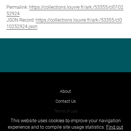
Permalink:
https://collections.louvre.fr/ark:/53355/cl0102
52924
JSON Record:
https://collections.louvre.fr/ark:/53355/cl0
10252924.json
About
Contact Us
Terms of use
This website uses cookies to improve your navigation
Cookies
experience and to compile site usage statistics.
Find out
Credits