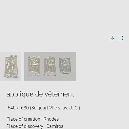
Enlarge
image
in
Image
Downlo
Enla
new
caption:
image
ima
window
SKIP IMAGE CAROUSEL
in
new
win
applique de vêtement
-640 / -630 (3e quart VIIe s. av. J.-C.)
Place of creation : Rhodes
Place of discovery : Camiros