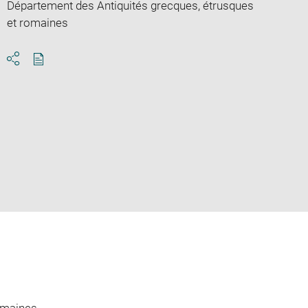
Département des Antiquités grecques, étrusques
et romaines
Download
Share
pdf