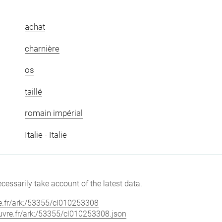
achat
charnière
os
taillé
romain impérial
Italie
-
Italie
cessarily take account of the latest data.
vre.fr/ark:/53355/cl010253308
louvre.fr/ark:/53355/cl010253308.json