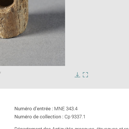
Enlarge
/
image
in
Download
Enlarge
new
image
image
window
in
new
window
Numéro d'entrée :
MNE 343.4
Numéro de collection :
Cp 9337.1