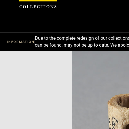
Cookies management panel
Due to the complete redesign of our collectio
INFORMATION
can be found, may not be up to date. We apolo
Download
Next
Previous