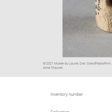
Image
© 2021 Musée du Louvre, Dist. GrandPalaisRmn 
caption:
Anne Chauvet
Inventory number