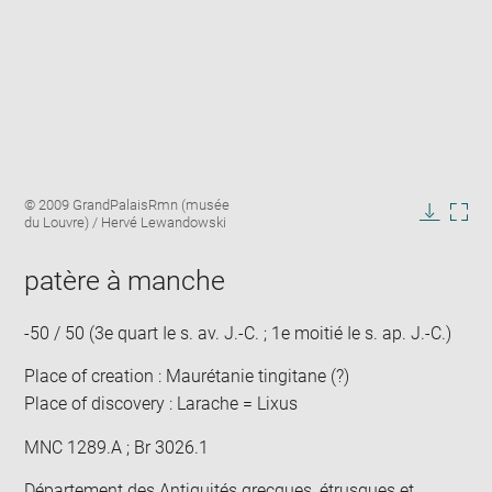
Enlarge
Image
© 2009 GrandPalaisRmn (musée
image
caption:
du Louvre) / Hervé Lewandowski
in
Downlo
Enla
new
image
ima
window
patère à manche
in
new
win
-50 / 50 (3e quart Ie s. av. J.-C. ; 1e moitié Ie s. ap. J.-C.)
Place of creation : Maurétanie tingitane (?)
Place of discovery : Larache = Lixus
MNC 1289.A ; Br 3026.1
Département des Antiquités grecques, étrusques et