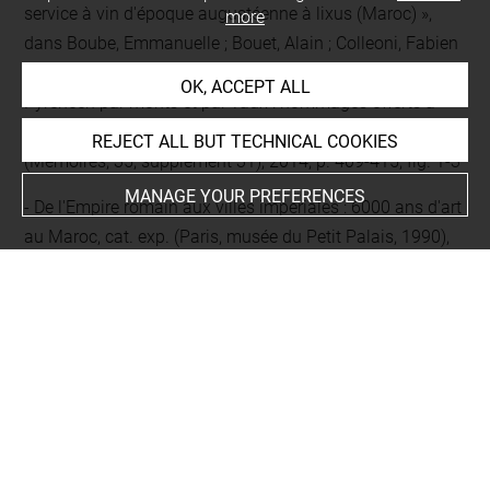
service à vin d'époque augustéenne à lixus (Maroc) »,
more
dans Boube, Emmanuelle ; Bouet, Alain ; Colleoni, Fabien
(dir.), De Rome à Lugdunum des Convènes : itinéraire d'un
OK, ACCEPT ALL
Pyrénéen par monts et par vaux : hommages offerts à
Robert Sablayrolles, Pessac, Ausonius : Aquitania,
REJECT ALL BUT TECHNICAL COOKIES
(Mémoires, 35, supplément 31), 2014, p. 409-415, fig. 1-3
MANAGE YOUR PREFERENCES
De l'Empire romain aux villes impériales : 6000 ans d'art
au Maroc, cat. exp. (Paris, musée du Petit Palais, 1990),
Paris, Paris Musées, 1990, p. 372, n° 224
De Ridder, André, Les bronzes antiques du Louvre, 2, Les
instruments, [Musée du Louvre], Paris, E. Leroux, 1915,
Disponible sur :
https://bibliotheque-
numerique.inha.fr/idurl/1/12204
, p. 138, pl. 106, n° 3026
« Mouvements des musées. France. Musée du Louvre.
Département des Antiquités grecques et romaines »,