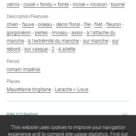
vernis
-
coulé = fondu = fonte
-
incisé = incision
-
tourné
Description/Features
chien
-
fauve
-
oiseau
-
décor floral
-
file
-
filet
-
fleuron
-
gorgonéion
-
perles
-
rinceau
-
assis
-
à l'attache du
manche
-
à l'extrémité du manche
-
sur manche
-
sur
rebord
-
sur vasque
-
2
-
à ailette
Period
romain impérial
Places
Maurétanie tingitane
-
Larache = Lixus
BIBLIOGRAPHY
This website uses cookies to improve your navigation
Boube-Piccot, Christiane, « Décor insolite d'un puisoir de
experience and to compile site usage statistics.
Find out