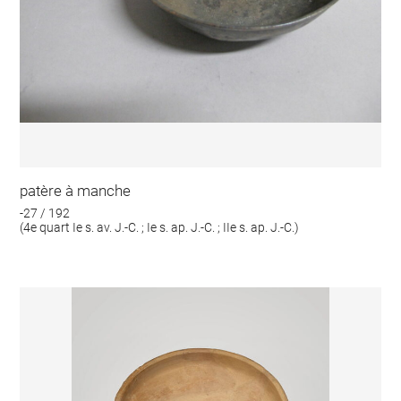
patère à manche
-27 / 192
(4e quart Ie s. av. J.-C. ; Ie s. ap. J.-C. ; IIe s. ap. J.-C.)