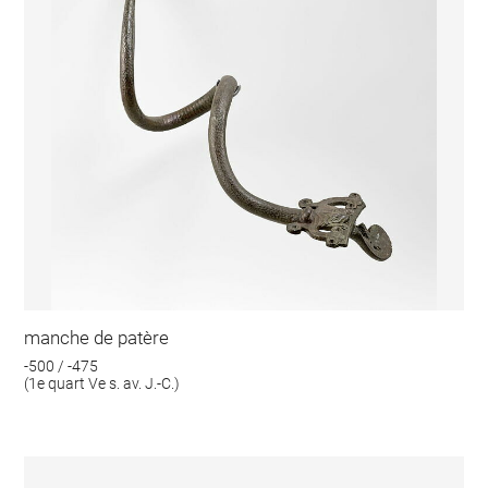
manche de patère
-500 / -475
(1e quart Ve s. av. J.-C.)