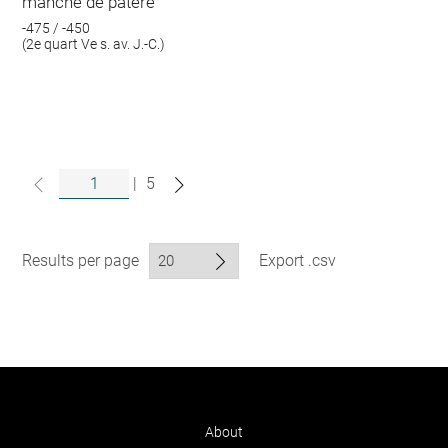
manche de patère
-475 / -450
(2e quart Ve s. av. J.-C.)
|
5
Results per page
Export .csv
About