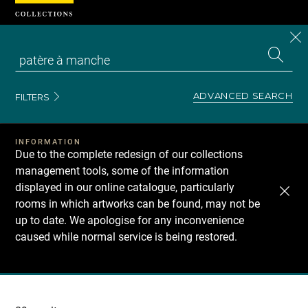
Cookies management panel
CL
Search
the
EN
S
collecti
Z
Se
ADVANCED SEARCH
FILTERS
INFORMATION
Due to the complete redesign of our collections
management tools, some of the information
displayed in our online catalogue, particularly
rooms in which artworks can be found, may not be
up to date. We apologise for any inconvenience
caused while normal service is being restored.
Recherche
dans
les