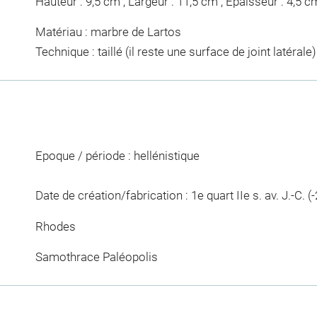
Hauteur : 9,5 cm ; Largeur : 11,5 cm ; Epaisseur : 4,5 c
Matériau : marbre de Lartos
Technique : taillé (il reste une surface de joint latérale)
Epoque / période : hellénistique
Date de création/fabrication : 1e quart IIe s. av. J.-C. (
Rhodes
Samothrace Paléopolis