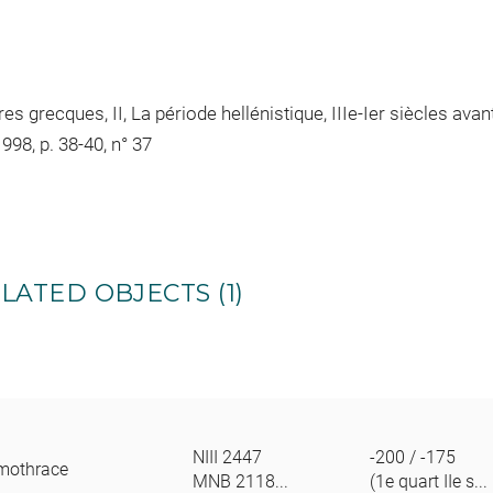
grecques, II, La période hellénistique, IIIe-Ier siècles avant 
98, p. 38-40, n° 37
LATED OBJECTS (1)
NIII 2447
-200 / -175
amothrace
MNB 2118...
(1e quart IIe s...