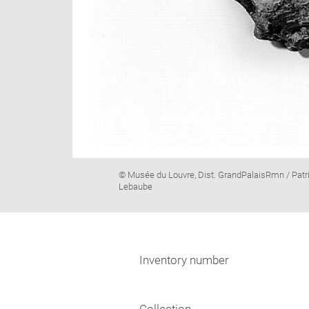
Image
© Musée du Louvre, Dist. GrandPalaisRmn / Patr
caption:
Lebaube
Inventory number