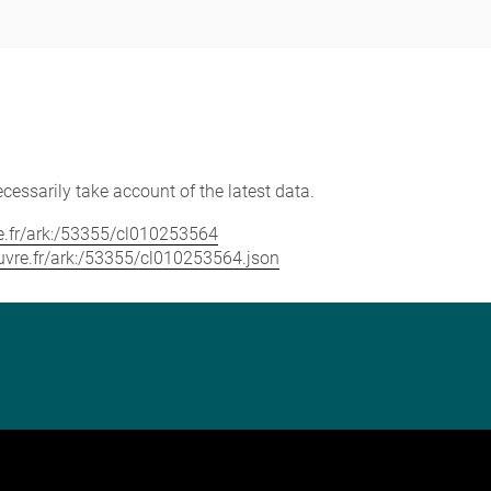
cessarily take account of the latest data.
vre.fr/ark:/53355/cl010253564
louvre.fr/ark:/53355/cl010253564.json