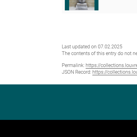
Last updated on 07.02.2025
The contents of this entry do not ne
Permalink:
https://collections.lou
JSON Record:
https://collections.