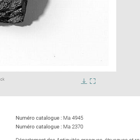
Enlarge
ick
image
in
Download
Enlarge
new
image
image
window
in
new
window
Numéro catalogue :
Ma 4945
Numéro catalogue :
Ma 2370