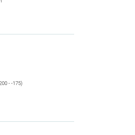
m
-200 - -175)