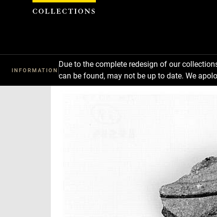
Cookies management panel
Due to the complete redesign of our collectio
INFORMATION
can be found, may not be up to date. We apolo
Download
Next
Previous