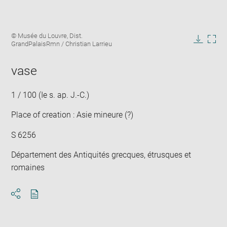
Enlarge
Image
© Musée du Louvre, Dist.
image
caption:
GrandPalaisRmn / Christian Larrieu
in
Downlo
Enla
new
image
ima
window
vase
in
new
win
1 / 100 (Ie s. ap. J.-C.)
Place of creation : Asie mineure (?)
S 6256
Département des Antiquités grecques, étrusques et
romaines
Download
Share
pdf