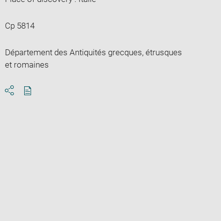
Cp 5814
Département des Antiquités grecques, étrusques
et romaines
Download
Share
pdf