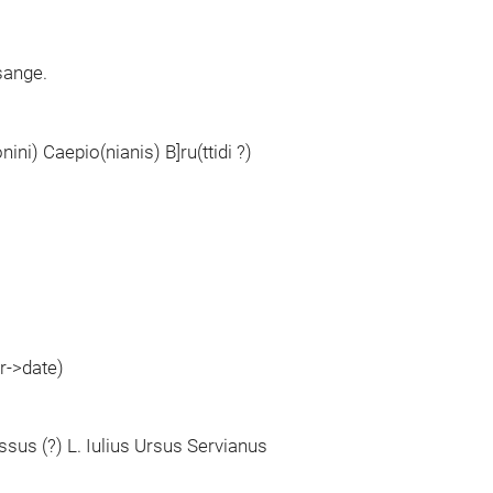
sange.
onini) Caepio(nianis) B]ru(ttidi ?)
r->date)
sus (?) L. Iulius Ursus Servianus