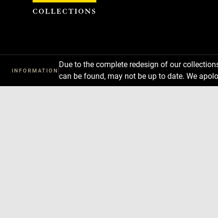
Cookies management panel
Due to the complete redesign of our collectio
INFORMATION
can be found, may not be up to date. We apolo
Download
Next
Previous