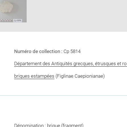
new
window
Numéro de collection :
Cp 5814
Département des Antiquités grecques, étrusques et r
briques estampées
(Figlinae Caepionianae)
Dénomination : brique (fragment)