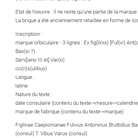
Etat de l'oeuvre : il ne reste qu'une partie de la marque
La brique a été anciennement retaillée en forme de lo
Inscription :
marque orbiculaire - 3 lignes : Ex fig(linis) [Ful(vi) Ant(
Bas(si ?)
Serv[iano III et] Var(o)
co(n)s(ulibus)
Langue :
latine
Nature du texte :
date consulaire (contenu du texte->mesure->calendrie
marque de fabrique (contenu du texte->marque)
Figlinae Caepionianae Fulvius Antoninus Bruttidius Bas
(consul) T. Vibus Varus (consul)