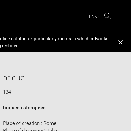
EN
Search
nline catalogue, particularly rooms in which artworks
 restored.
brique
134
briques estampées
Place of creation : Rome
Place of discovery : Italie