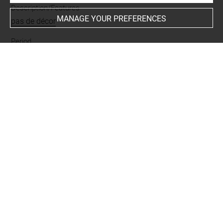
Description/Features
MANAGE YOUR PREFERENCES
pas de décor
Period
classique
-
vernis noir
Places
Athènes
-
Eléonte
BIBLIOGRAPHY
Comparative literature
- Sparkes, Brian A. ; Talcott, Lucy ; Richter, Gisela Maria
Augusta, Agora, XII, Black and Plain Pottery of the 6th,
5th and 4th Centuries B. C. Part 1: Text, The American
School of Classical Studies at Athens, (The Athenian