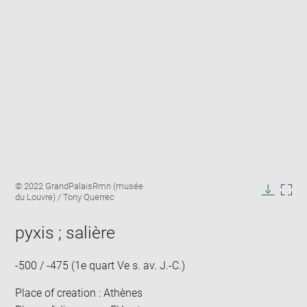
Enlarge
Image
© 2022 GrandPalaisRmn (musée
image
caption:
du Louvre) / Tony Querrec
in
Downlo
Enla
new
image
ima
window
pyxis ; salière
in
new
win
-500 / -475 (1e quart Ve s. av. J.-C.)
Place of creation : Athènes