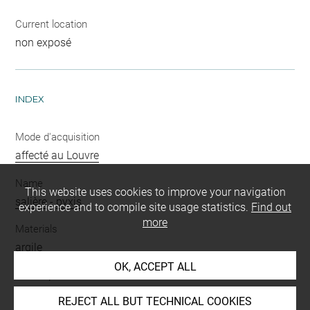
Current location
non exposé
INDEX
Mode d'acquisition
affecté au Louvre
Name
This website uses cookies to improve your navigation
salière
-
pyxis
experience and to compile site usage statistics.
Find out
more
Materials
argile
OK, ACCEPT ALL
Techniques
peinture brillante
REJECT ALL BUT TECHNICAL COOKIES