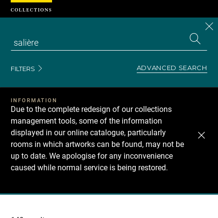
Cookies management panel
CL
Search
the
EN
S
collecti
Z
Se
ADVANCED SEARCH
FILTERS
INFORMATION
Due to the complete redesign of our collections
management tools, some of the information
displayed in our online catalogue, particularly
rooms in which artworks can be found, may not be
up to date. We apologise for any inconvenience
caused while normal service is being restored.
Recherche
dans
les