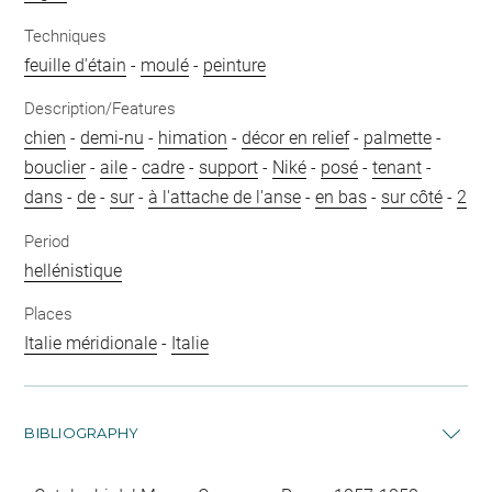
Techniques
feuille d'étain
-
moulé
-
peinture
Description/Features
chien
-
demi-nu
-
himation
-
décor en relief
-
palmette
-
bouclier
-
aile
-
cadre
-
support
-
Niké
-
posé
-
tenant
-
dans
-
de
-
sur
-
à l'attache de l'anse
-
en bas
-
sur côté
-
2
Period
hellénistique
Places
Italie méridionale
-
Italie
BIBLIOGRAPHY