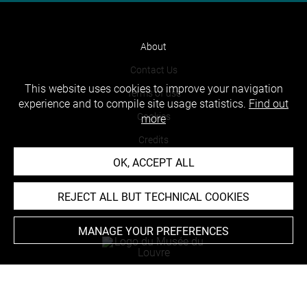
About
Contact Us
This website uses cookies to improve your navigation
Terms of use
experience and to compile site usage statistics.
Find out
Cookies
more
Credits
OK, ACCEPT ALL
Accessibility : non compliant
REJECT ALL BUT TECHNICAL COOKIES
MANAGE YOUR PREFERENCES