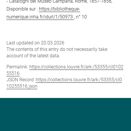
Cataloghi del Museo Campana, Rome, 1857-1858,
Disponible sur :
https://bibliotheque-
numerique.inha.fr/idurl/1/50973
, n° 10
Last updated on 20.03.2026
The contents of this entry do not necessarily take
account of the latest data.
Permalink:
https://collections.louvre.fr/ark:/53355/cl0102
55516
JSON Record:
https://collections.louvre.fr/ark:/53355/cl0
10255516.json