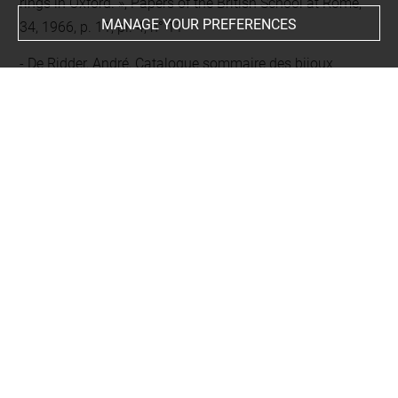
rings in Oxford. », Papers of the British School at Rome,
MANAGE YOUR PREFERENCES
34, 1966, p. 11, pl. 4, n° 11
De Ridder, André, Catalogue sommaire des bijoux
antiques. Musée national du Louvre. Département des
Antiquités grecques et romaines, [Paris, musée du Louvre,
département des Antiquités grecques et romaines], Paris,
Musées nationaux, 1924, Disponible sur :
https://gallica.bnf.fr/ark:/12148/bpt6k6420738k.texteImage
,
p. 99, n° 1115
Fontenay, Eugène, Les bijoux anciens et modernes,
Paris, Quantin, 1887, p. 34
Clément, Charles Julien (dir.), Catalogue des bijoux du
Musée Napoléon III, cat. exp. (Paris, Palais de l'Industrie,
1862), Paris, Palais de l'Industrie, 1862, p. 130, n° 485
Comparative literature