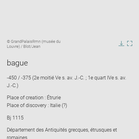
Enlarge
Image
© GrandPalaisRmn (musée du
image
caption:
Louvre) / Blot/Jean
in
Downlo
Enla
new
image
ima
window
bague
in
new
win
-450 / -375 (2e moitié Ve s. av. J.-C. ; 1e quart IVe s. av.
J.-C.)
Place of creation : Étrurie
Place of discovery : Italie (?)
Bj 1115
Département des Antiquités grecques, étrusques et
romaines