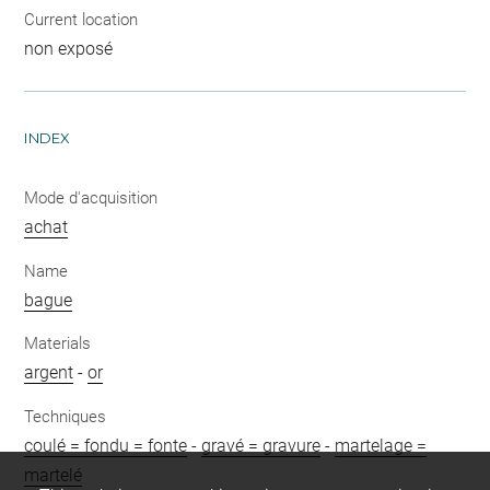
Current location
non exposé
INDEX
Mode d'acquisition
achat
Name
bague
Materials
argent
-
or
Techniques
coulé = fondu = fonte
-
gravé = gravure
-
martelage =
martelé