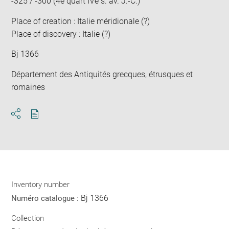
-325 / -300 (4e quart IVe s. av. J.-C.)
Place of creation : Italie méridionale (?)
Place of discovery : Italie (?)
Bj 1366
Département des Antiquités grecques, étrusques et
romaines
Download
Share
pdf
Inventory number
Bj 1366
Numéro catalogue :
Collection