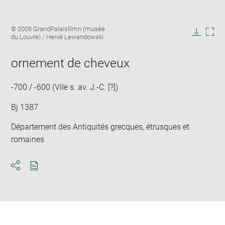
Enlarge
Image
© 2009 GrandPalaisRmn (musée
image
caption:
du Louvre) / Hervé Lewandowski
in
Downlo
Enla
new
image
ima
window
ornement de cheveux
in
new
win
-700 / -600 (VIIe s. av. J.-C. [?])
Bj 1387
Département des Antiquités grecques, étrusques et
romaines
Download
Share
pdf