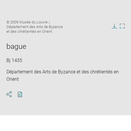
Enlarge
Image
© 2009 Musée du Louvre /
image
caption:
Département des Arts de Byzance
in
Downlo
Enla
et des chrétientés en Orient
new
image
ima
window
in
bague
new
win
Bj 1435
Département des Arts de Byzance et des chrétientés en
Orient
Download
Share
pdf