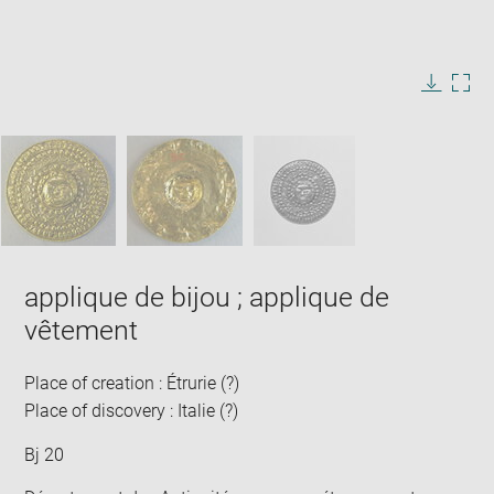
Enlarge
image
in
Image
Downlo
Enla
new
caption:
image
ima
window
SKIP IMAGE CAROUSEL
in
new
win
applique de bijou ; applique de
vêtement
Place of creation : Étrurie (?)
Place of discovery : Italie (?)
Bj 20