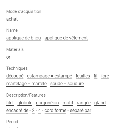
Mode d'acquisition
achat
Name
applique de bijou
-
applique de vêtement
Materials
or
Techniques
découpé
-
estampage = estampé
-
feuilles
-
fil
-
foré
-
martelage = martelé
-
soudé = soudure
Description/Features
filet
-
globule
-
gorgonéion
-
motif
-
rangée
-
gland
-
encadré de
-
2
-
4
-
cordiforme
-
séparé par
Period