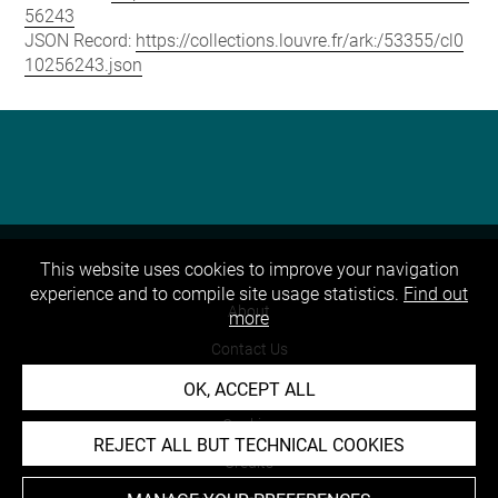
56243
JSON Record:
https://collections.louvre.fr/ark:/53355/cl0
10256243.json
This website uses cookies to improve your navigation
experience and to compile site usage statistics.
Find out
About
more
Contact Us
Terms of use
OK, ACCEPT ALL
Cookies
REJECT ALL BUT TECHNICAL COOKIES
Credits