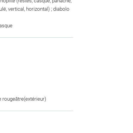
 ; hoplite (restes, casque, panache,
lé, vertical, horizontal) ; diabolo
vasque
e rougeâtre(extérieur)