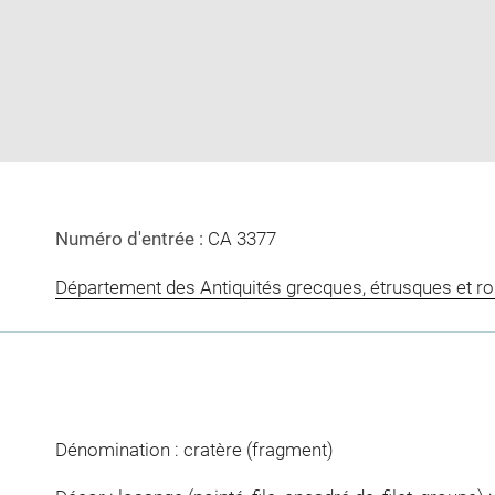
image
image
w
in
new
window
Numéro d'entrée :
CA 3377
Département des Antiquités grecques, étrusques et r
Dénomination : cratère (fragment)