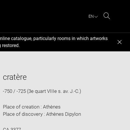
EN
Search
nline catalogue, particularly rooms in which artworks
 restored.
cratère
-750 / -725 (3e quart VIIIe s. av. J.-C.)
Place of creation : Athènes
Place of discovery : Athènes Dipylon
CA 3377