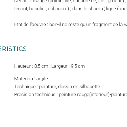
Décor : losange (pointé, file, encadré de, filet, groupe)
tenant, bouclier, échancré) ; dans le champ ; ligne (ondu
Etat de l'oeuvre : bon-il ne reste qu'un fragment de la 
RISTICS
Hauteur : 8,5 cm ; Largeur : 9,5 cm
Matériau : argile
Technique : peinture, dessin en silhouette
Précision technique : peinture rouge(intérieur)-peintur