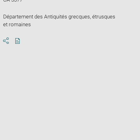
Département des Antiquités grecques, étrusques
et romaines
Download
Share
pdf