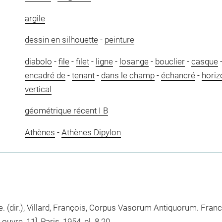
argile
dessin en silhouette
-
peinture
diabolo
-
file
-
filet
-
ligne
-
losange
-
bouclier
-
casque
encadré de
-
tenant
-
dans le champ
-
échancré
-
horiz
vertical
géométrique récent I B
Athènes
-
Athènes Dipylon
 (dir.), Villard, François, Corpus Vasorum Antiquorum. Fran
uvre, 11], Paris, 1954, pl. 8.20