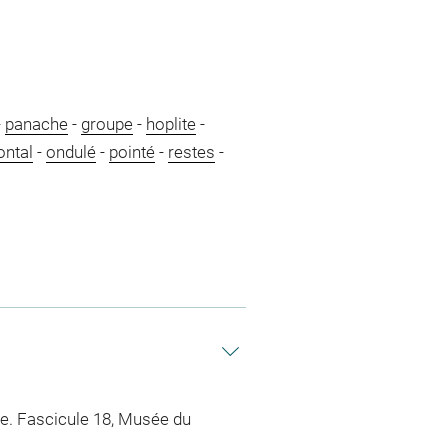
-
panache
-
groupe
-
hoplite
-
ontal
-
ondulé
-
pointé
-
restes
-
ce. Fascicule 18, Musée du