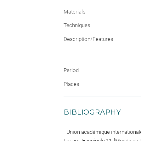
Materials
Techniques
Description/Features
Period
Places
BIBLIOGRAPHY
Union académique internationale.
Louvre. Fascicule 11, [Musée du Lo