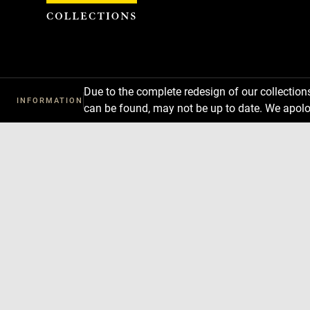
Cookies management panel
Due to the complete redesign of our collectio
INFORMATION
can be found, may not be up to date. We apolo
Download
Next
Previous