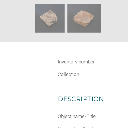
new
SKIP IMAGE CAROUSEL
windo
Inventory number
Collection
DESCRIPTION
Object name/Title