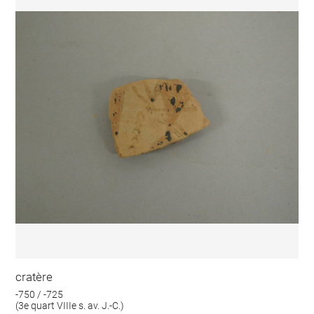
cratère
-750 / -725
(3e quart VIIIe s. av. J.-C.)