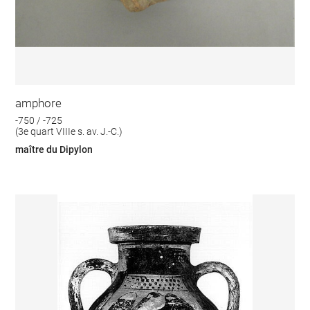
amphore
-750 / -725
(3e quart VIIIe s. av. J.-C.)
maître du Dipylon