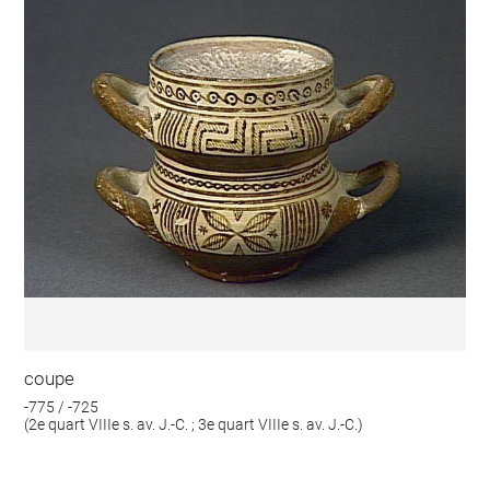
coupe
-775 / -725
(2e quart VIIIe s. av. J.-C. ; 3e quart VIIIe s. av. J.-C.)