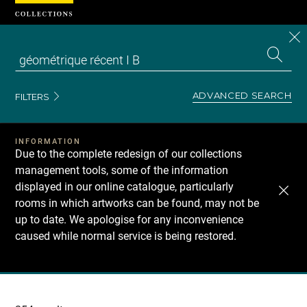
Cookies management panel
CL
Search
the
EN
S
collecti
Z
Se
ADVANCED SEARCH
FILTERS
INFORMATION
Due to the complete redesign of our collections
management tools, some of the information
displayed in our online catalogue, particularly
rooms in which artworks can be found, may not be
up to date. We apologise for any inconvenience
caused while normal service is being restored.
Recherche
dans
les