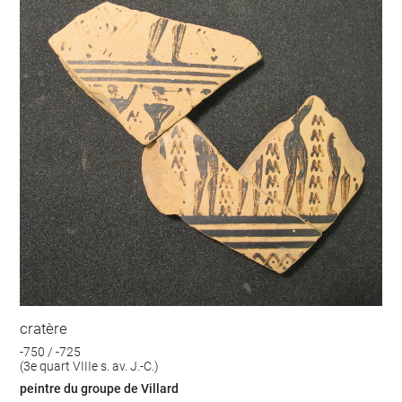
cratère
-750 / -725
(3e quart VIIIe s. av. J.-C.)
peintre du groupe de Villard