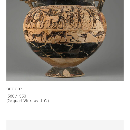
cratère
-560 / -550
(2e quart VIe s. av. J.-C.)