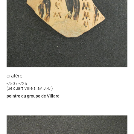
cratère
-750 / -725
(3e quart VIIIe s. av. J.-C.)
peintre du groupe de Villard