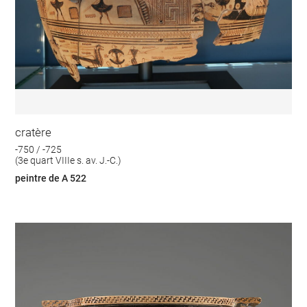
cratère
-750 / -725
(3e quart VIIIe s. av. J.-C.)
peintre de A 522