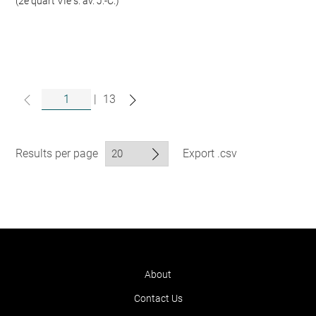
(2e quart VIe s. av. J.-C.)
|
13
Results per page
Export .csv
About
Contact Us