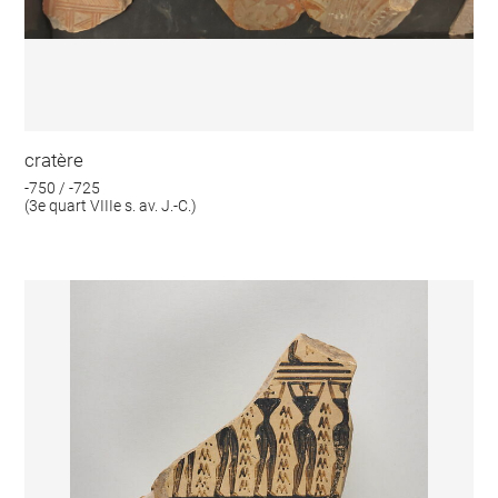
cratère
-750 / -725
(3e quart VIIIe s. av. J.-C.)