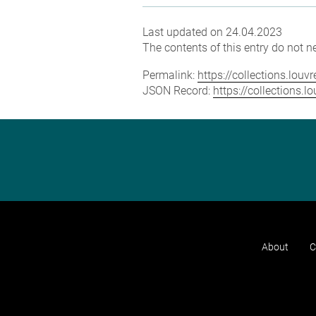
Last updated on 24.04.2023
The contents of this entry do not ne
Permalink:
https://collections.lou
JSON Record:
https://collections.
About
C