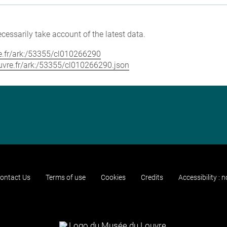
cessarily take account of the latest data.
vre.fr/ark:/53355/cl010266290
louvre.fr/ark:/53355/cl010266290.json
ontact Us
Terms of use
Cookies
Credits
Accessibility : 