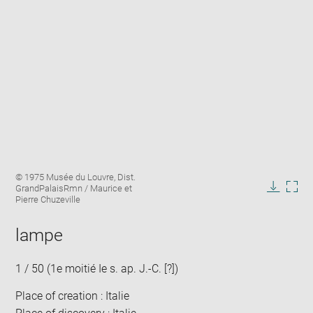
Enlarge
Image
© 1975 Musée du Louvre, Dist.
image
caption:
GrandPalaisRmn / Maurice et
in
Downlo
Enla
Pierre Chuzeville
new
image
ima
window
in
lampe
new
win
1 / 50 (1e moitié Ie s. ap. J.-C. [?])
Place of creation : Italie