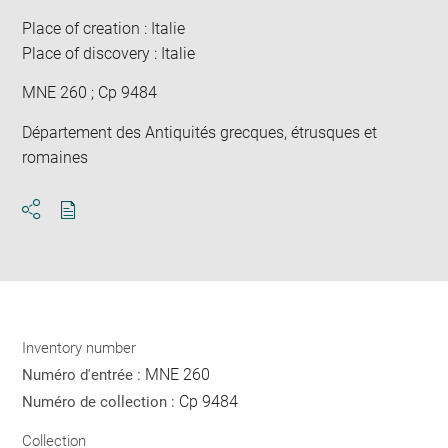
win
Place of creation : Italie
Place of discovery : Italie
MNE 260 ; Cp 9484
Département des Antiquités grecques, étrusques et
romaines
Download
Share
pdf
Inventory number
MNE 260
Numéro d'entrée :
Cp 9484
Numéro de collection :
Collection