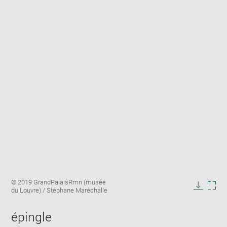
Enlarge
Image
© 2019 GrandPalaisRmn (musée
image
caption:
du Louvre) / Stéphane Maréchalle
in
Downlo
Enla
new
image
ima
window
épingle
in
new