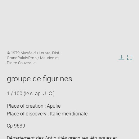
Enlarge
Image
© 1979 Musée du Louvre, Dist.
image
caption:
GrandPalaisRmn / Maurice et
in
Downlo
Enla
Pierre Chuzeville
new
image
ima
window
in
groupe de figurines
new
win
1 / 100 (Ie s. ap. J.-C.)
Place of creation : Apulie
Place of discovery : Italie méridionale
Cp 9639
Département des Antiquités grecques, étrusques et