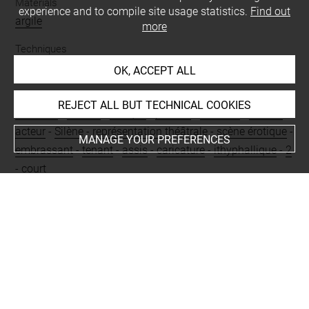
Materials
experience and to compile site usage statistics.
Find out
argile
more
Techniques
modelé
-
moulé
-
préparation
OK, ACCEPT ALL
Description/Features
REJECT ALL BUT TECHNICAL COOKIES
canthare
-
bonnet
-
tunique
-
phallos
-
cheveux
-
femme
-
acteur
-
Silène
-
représentation théâtrale
-
scène érotique
-
MANAGE YOUR PREFERENCES
embrassant
-
tenant
-
assis
-
caricature
-
ithyphallique
-
2
-
court
Period
romain impérial
Places
Apulie
-
Italie méridionale