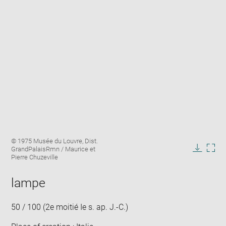
Enlarge
Image
© 1975 Musée du Louvre, Dist.
image
caption:
GrandPalaisRmn / Maurice et
in
Downlo
Enla
Pierre Chuzeville
new
image
ima
window
in
lampe
new
win
50 / 100 (2e moitié Ie s. ap. J.-C.)