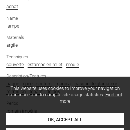
achat
Name
lampe
Materials
argile
Techniques
couverte
-
estampé en relief
-
moulé
Description/Features
pagne
-
épée
-
scutum
-
manica
-
casque de gladiateur
-
This website uses cookies to improve your navigation
mirmillon
-
tenant
-
de dos
experience and to compile site usage statistics.
Find out
more
Period
romain impérial
OK, ACCEPT ALL
Places