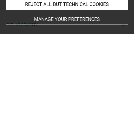
Italie
REJECT ALL BUT TECHNICAL COOKIES
MANAGE YOUR PREFERENCES
BIBLIOGRAPHY
Digital Muret, [Institut national d'histoire de l'art -
Bibliothèque nationale de France], Disponible sur :
https://digitalmuret.inha.fr/s/digital-muret/
,
https://digitalmuret.inha.fr/s/digital-
muret/agorha/b7ef8744-add0-4e1f-a434-cb086ed55b54
Comparative literature
- The British Museum (dir.), Bailey, Donald Michael, A
Catalogue of the Lamps in the British Museum. 2, Roman
lamps made in Italy, London, British Museum
Publications, 1980