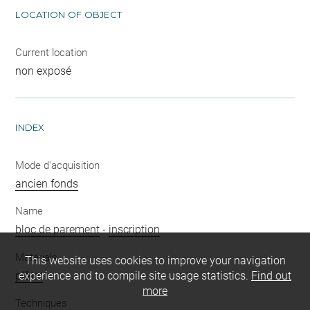
LOCATION OF OBJECT
Current location
non exposé
INDEX
Mode d'acquisition
ancien fonds
Name
bloc de parement
-
inscription
Materials
This website uses cookies to improve your navigation
plâtre
experience and to compile site usage statistics.
Find out
more
Techniques