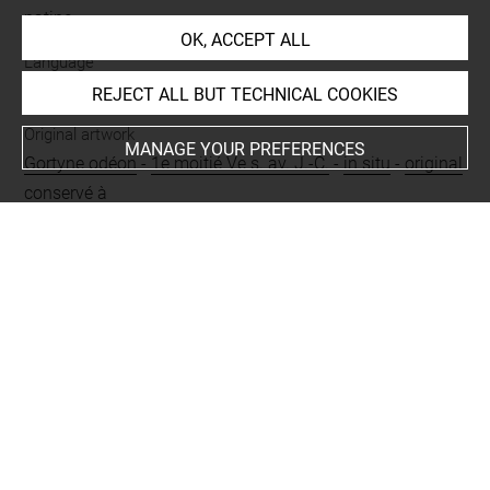
patine
OK, ACCEPT ALL
Language
dorien
REJECT ALL BUT TECHNICAL COOKIES
Original artwork
MANAGE YOUR PREFERENCES
Gortyne odéon
-
1e moitié Ve s. av. J.-C.
-
in situ
-
original
conservé à
Period
époque contemporaine
Nature of text
boustrophédon
-
loi
BIBLIOGRAPHY