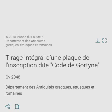
Enlarge
Image
© 2010 Musée du Louvre /
image
caption:
Département des Antiquités
in
Downlo
Enla
grecques, étrusques et romaines
new
image
ima
window
in
Tirage intégral d’une plaque de
new
l'inscription dite "Code de Gortyne"
win
Gy 2048
Département des Antiquités grecques, étrusques et
romaines
Download
Share