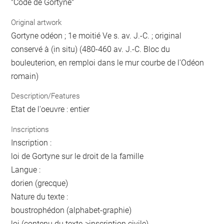
"Code de Gortyne"
Original artwork
Gortyne odéon ; 1e moitié Ve s. av. J.-C. ; original
conservé à (in situ) (480-460 av. J.-C. Bloc du
bouleuterion, en remploi dans le mur courbe de l'Odéon
romain)
Description/Features
Etat de l'oeuvre : entier
Inscriptions
Inscription :
loi de Gortyne sur le droit de la famille
Langue :
dorien (grecque)
Nature du texte :
boustrophédon (alphabet-graphie)
loi (contenu du texte->inscription civile)