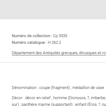
window
Numéro de collection :
Cp 3535
Numéro catalogue :
H 262.2
Département des Antiquités grecques, étrusques et r
Dénomination : coupe (fragment) ; médaillon de vase
Décor : décor en relief ; homme (Dionysos, ?, imberbe,
sur) ; panthère marine (supportant) ; enfant (Éros, ?, n