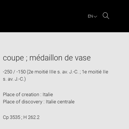
EN
Search
coupe ; médaillon de vase
-250 / -150 (2e moitié IIIe s. av. J.-C. ; 1e moitié IIe
s. av. J.-C.)
Place of creation : Italie
Place of discovery : Italie centrale
Cp 3535 ; H 262.2