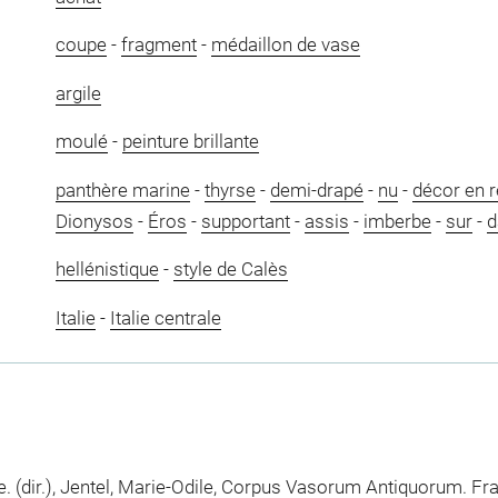
coupe
-
fragment
-
médaillon de vase
argile
moulé
-
peinture brillante
panthère marine
-
thyrse
-
demi-drapé
-
nu
-
décor en r
Dionysos
-
Éros
-
supportant
-
assis
-
imberbe
-
sur
-
d
hellénistique
-
style de Calès
Italie
-
Italie centrale
. (dir.), Jentel, Marie-Odile, Corpus Vasorum Antiquorum. Fr