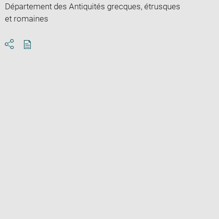
Département des Antiquités grecques, étrusques
et romaines
Download
Share
pdf