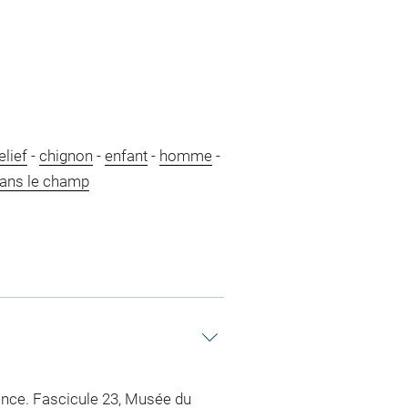
elief
-
chignon
-
enfant
-
homme
-
ans le champ
ance. Fascicule 23, Musée du