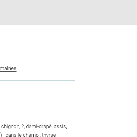
omaines
 chignon, ?, demi-drapé, assis,
u) ; dans le champ ; thyrse