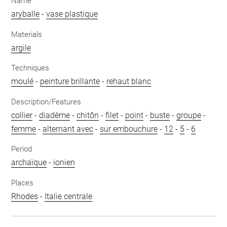
Name
aryballe
-
vase plastique
Materials
argile
Techniques
moulé
-
peinture brillante
-
rehaut blanc
Description/Features
collier
-
diadème
-
chitôn
-
filet
-
point
-
buste
-
groupe
-
femme
-
alternant avec
-
sur embouchure
-
12
-
5
-
6
Period
archaïque
-
ionien
Places
Rhodes
-
Italie centrale