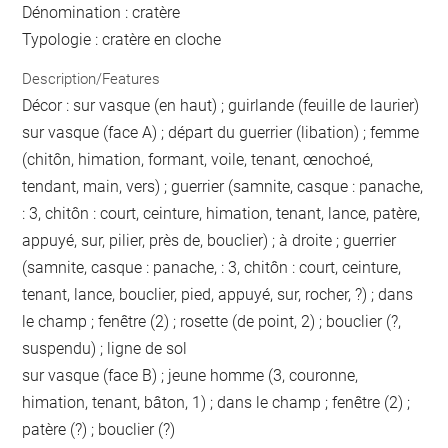
Dénomination : cratère
Typologie : cratère en cloche
Description/Features
Décor : sur vasque (en haut) ; guirlande (feuille de laurier)
sur vasque (face A) ; départ du guerrier (libation) ; femme
(chitôn, himation, formant, voile, tenant, œnochoé,
tendant, main, vers) ; guerrier (samnite, casque : panache,
: 3, chitôn : court, ceinture, himation, tenant, lance, patère,
appuyé, sur, pilier, près de, bouclier) ; à droite ; guerrier
(samnite, casque : panache, : 3, chitôn : court, ceinture,
tenant, lance, bouclier, pied, appuyé, sur, rocher, ?) ; dans
le champ ; fenêtre (2) ; rosette (de point, 2) ; bouclier (?,
suspendu) ; ligne de sol
sur vasque (face B) ; jeune homme (3, couronne,
himation, tenant, bâton, 1) ; dans le champ ; fenêtre (2) ;
patère (?) ; bouclier (?)