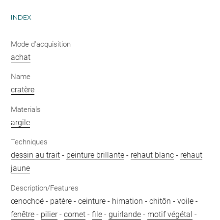
INDEX
Mode d'acquisition
achat
Name
cratère
Materials
argile
Techniques
dessin au trait
-
peinture brillante
-
rehaut blanc
-
rehaut
jaune
Description/Features
œnochoé
-
patère
-
ceinture
-
himation
-
chitôn
-
voile
-
fenêtre
-
pilier
-
cornet
-
file
-
guirlande
-
motif végétal
-