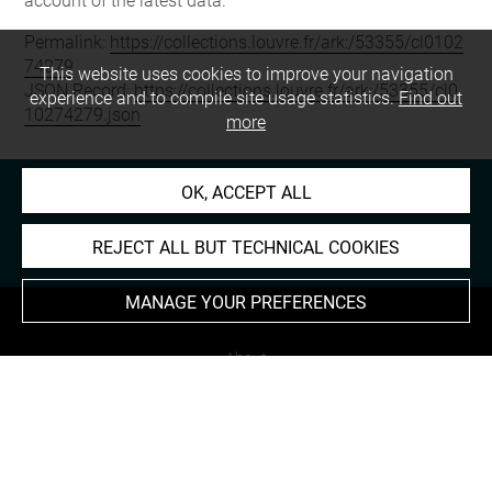
account of the latest data.
Permalink:
https://collections.louvre.fr/ark:/53355/cl0102
74279
This website uses cookies to improve your navigation
JSON Record:
https://collections.louvre.fr/ark:/53355/cl0
experience and to compile site usage statistics.
Find out
10274279.json
more
OK, ACCEPT ALL
REJECT ALL BUT TECHNICAL COOKIES
MANAGE YOUR PREFERENCES
About
Contact Us
Terms of use
Cookies