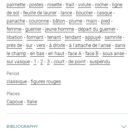
palmette
-
postes
-
rosette
-
trait
-
volute
-
rocher
-
ligne
de sol
-
feuille de laurier
-
lance
-
bouclier
-
casque
-
panache
-
couronne
-
bâton
-
plume
-
main
-
pied
-
femme
-
guerrier
-
jeune homme
-
départ du guerrier
-
libation
-
formant
-
tenant
-
tendant
-
appuyé
-
samnite
-
près de
-
sur
-
vers
-
à droite
-
à l'attache de l'anse
-
dans
le champ
-
en bas
-
en haut
-
face A
-
face B
-
sous anse
-
sur vasque
-
1
-
2
-
3
-
court
-
de point
-
suspendu
Period
classique
-
figures rouges
Places
Capoue
-
Italie
BIBLIOGRAPHY