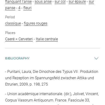
flanquant l'anse
-
sous anse
-
sur col
-
sur épaule
-
sur
panse
-
4
-
fleuri
Period
classique
-
figures rouges
Places
Caeré = Cerveteri
-
Italie centrale
BIBLIOGRAPHY
Puritani, Laura, Die Oinochoe des Typus VII : Produktion
und Rezeption im Spannungsfeld zwischen Attika und
Etrurien, 2009, p. 198, 275
Union académique internationale. (dir.), Jolivet, Vincent,
Corpus Vasorum Antiquorum. France. Fascicule 33,