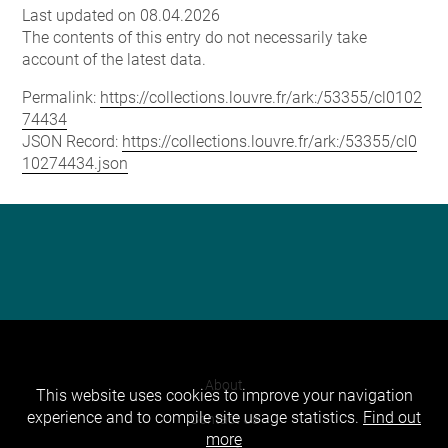
Last updated on 08.04.2026
The contents of this entry do not necessarily take
account of the latest data.
Permalink:
https://collections.louvre.fr/ark:/53355/cl0102
74434
JSON Record:
https://collections.louvre.fr/ark:/53355/cl0
10274434.json
About
This website uses cookies to improve your navigation
experience and to compile site usage statistics.
Find out
Contact Us
more