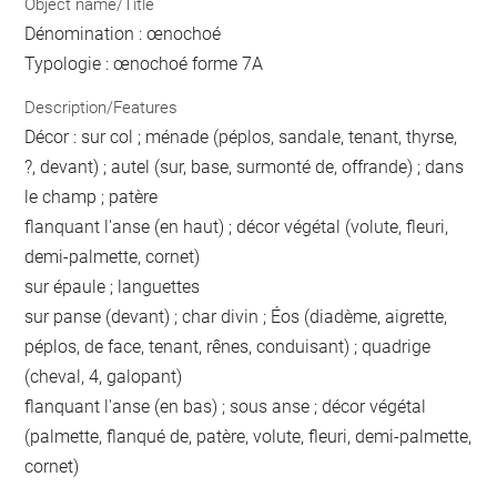
Object name/Title
Dénomination : œnochoé
Typologie : œnochoé forme 7A
Description/Features
Décor : sur col ; ménade (péplos, sandale, tenant, thyrse,
?, devant) ; autel (sur, base, surmonté de, offrande) ; dans
le champ ; patère
flanquant l'anse (en haut) ; décor végétal (volute, fleuri,
demi-palmette, cornet)
sur épaule ; languettes
sur panse (devant) ; char divin ; Éos (diadème, aigrette,
péplos, de face, tenant, rênes, conduisant) ; quadrige
(cheval, 4, galopant)
flanquant l'anse (en bas) ; sous anse ; décor végétal
(palmette, flanqué de, patère, volute, fleuri, demi-palmette,
cornet)