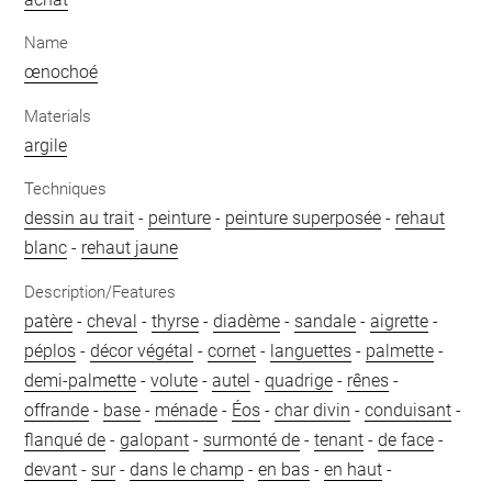
Name
œnochoé
Materials
argile
Techniques
dessin au trait
-
peinture
-
peinture superposée
-
rehaut
blanc
-
rehaut jaune
Description/Features
patère
-
cheval
-
thyrse
-
diadème
-
sandale
-
aigrette
-
péplos
-
décor végétal
-
cornet
-
languettes
-
palmette
-
demi-palmette
-
volute
-
autel
-
quadrige
-
rênes
-
offrande
-
base
-
ménade
-
Éos
-
char divin
-
conduisant
-
flanqué de
-
galopant
-
surmonté de
-
tenant
-
de face
-
devant
-
sur
-
dans le champ
-
en bas
-
en haut
-