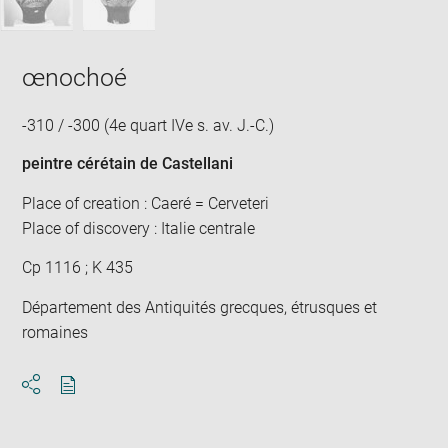
œnochoé
-310 / -300 (4e quart IVe s. av. J.-C.)
peintre cérétain de Castellani
Place of creation : Caeré = Cerveteri
Place of discovery : Italie centrale
Cp 1116 ; K 435
Département des Antiquités grecques, étrusques et
romaines
Download
Share
pdf