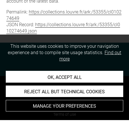
account of the latest data.
Permalink:
https://collections.louvre.fr/ark:/53355/cl0102
74649
JSON Record:
https://collections.louvre.fr/ark:/53355/cl0
10274649.json
This website uses cookies to improve your navigation
experience and to compile site usage statistics.
Find out
more
OK, ACCEPT ALL
REJECT ALL BUT TECHNICAL COOKIES
About
Contact Us
MANAGE YOUR PREFERENCES
Terms of use
Cookies