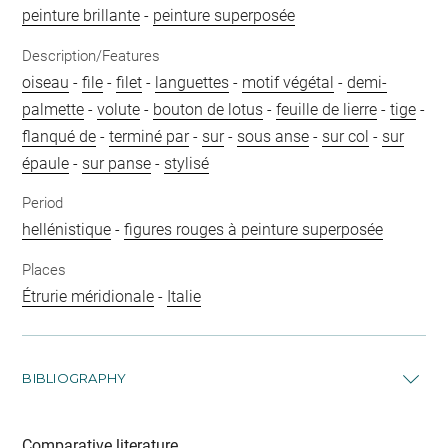
peinture brillante
-
peinture superposée
Description/Features
oiseau
-
file
-
filet
-
languettes
-
motif végétal
-
demi-
palmette
-
volute
-
bouton de lotus
-
feuille de lierre
-
tige
-
flanqué de
-
terminé par
-
sur
-
sous anse
-
sur col
-
sur
épaule
-
sur panse
-
stylisé
Period
hellénistique
-
figures rouges à peinture superposée
Places
Étrurie méridionale
-
Italie
BIBLIOGRAPHY
Comparative literature