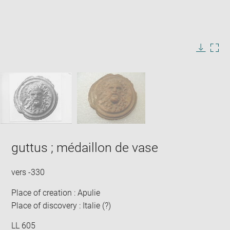
Enlarge
image
in
Image
Downlo
Enla
new
caption:
image
ima
window
SKIP IMAGE CAROUSEL
in
new
win
guttus ; médaillon de vase
vers -330
Place of creation : Apulie
Place of discovery : Italie (?)
LL 605