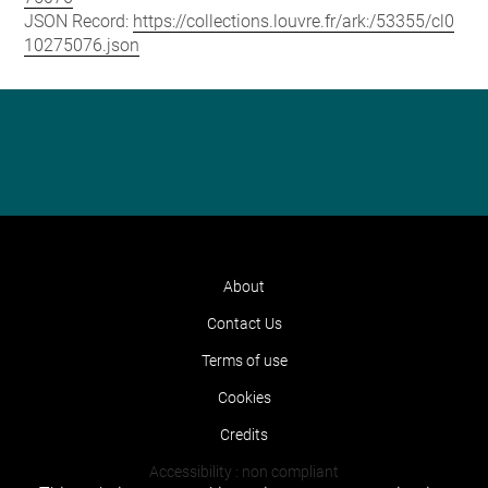
JSON Record:
https://collections.louvre.fr/ark:/53355/cl0
10275076.json
About
Contact Us
Terms of use
Cookies
Credits
Accessibility : non compliant