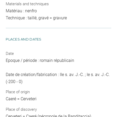
Materials and techniques
Matériau : nenfro
Technique : taillé, gravé = gravure
PLACES AND DATES
Date
Epoque / période : romain républicain
Date de création/fabrication : IIe s. av. J.-C. ; Ie s. av. J.-C.
(-200 - 0)
Place of origin
Caeré = Cerveteri
Place of discovery
Cerveteri = Caeré (nécropole de la Banditaccia)