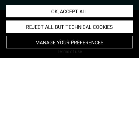
OK, ACCEPT ALL
REJECT ALL BUT TECHNICAL COOKIES
About
Contact Us
MANAGE YOUR PREFERENCES
Terms of use
Cookies
Credits
Accessibility : non compliant