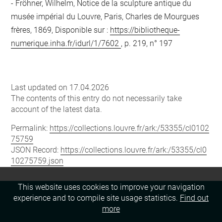
Fröhner, Wilhelm, Notice de la sculpture antique du
musée impérial du Louvre, Paris, Charles de Mourgues
frères, 1869, Disponible sur :
https://bibliotheque-
numerique.inha.fr/idurl/1/7602
, p. 219, n° 197
Last updated on 17.04.2026
The contents of this entry do not necessarily take
account of the latest data.
Permalink:
https://collections.louvre.fr/ark:/53355/cl0102
75759
JSON Record:
https://collections.louvre.fr/ark:/53355/cl0
10275759.json
This website uses cookies to improve your navigation
experience and to compile site usage statistics.
Find out
more