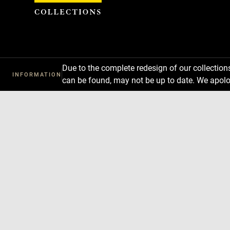
Cookies management panel
Due to the complete redesign of our collectio
INFORMATION
can be found, may not be up to date. We apolo
Download
Next
Previous