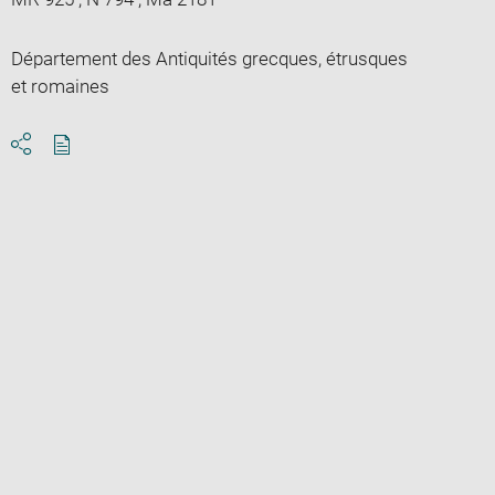
Département des Antiquités grecques, étrusques
et romaines
Download
Share
pdf