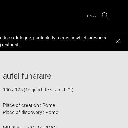
EN
Search
nline catalogue, particularly rooms in which artworks
 restored.
autel funéraire
100 / 125 (1e quart IIe s. ap. J.-C.)
Place of creation : Rome
Place of discovery : Rome
MR 925 ; N 794 ; Ma 2181