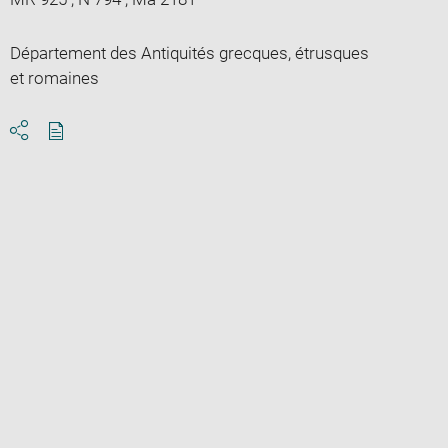
Département des Antiquités grecques, étrusques
et romaines
Download
Share
pdf