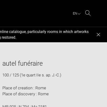
EN
Search
nline catalogue, particularly rooms in which artworks
 restored.
autel funéraire
100 / 125 (1e quart IIe s. ap. J.-C.)
Place of creation : Rome
Place of discovery : Rome
MR 925 ; N 794 ; Ma 2181