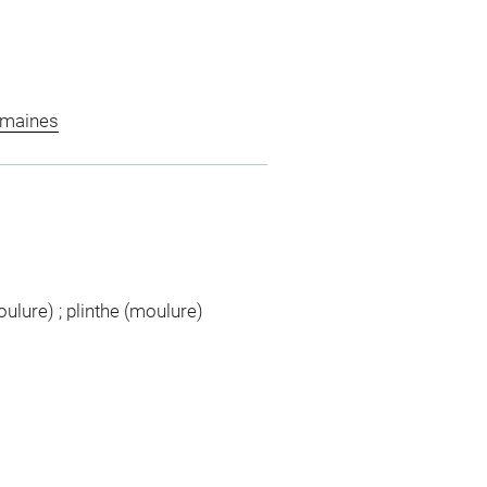
omaines
moulure) ; plinthe (moulure)