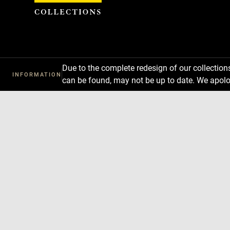
Cookies management panel
Due to the complete redesign of our collectio
INFORMATION
can be found, may not be up to date. We apolo
Download
Next
Previous