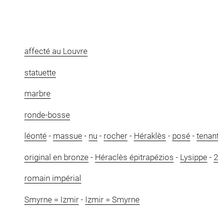
affecté au Louvre
statuette
marbre
ronde-bosse
léonté
-
massue
-
nu
-
rocher
-
Héraklès
-
posé
-
tenan
original en bronze
-
Héraclès épitrapézios
-
Lysippe
-
2
romain impérial
Smyrne = Izmir
-
Izmir = Smyrne