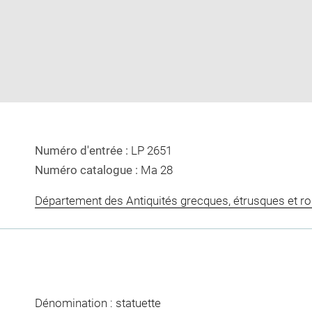
image
image
in
new
window
Numéro d'entrée :
LP 2651
Numéro catalogue :
Ma 28
Département des Antiquités grecques, étrusques et r
Dénomination : statuette