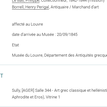
Le Bas, Philippe
, Collectionneur, 1842-1844 (mission)
Borrell, Henry Perigal
, Antiquaire / Marchand d'art
affecté au Louvre
date d'arrivée au Musée : 20/09/1845
Etat
Musée du Louvre, Département des Antiquités grecqu
CT
Sully, [AGER] Salle 344 - Art grec classique et hellénist
Aphrodite et Eros), Vitrine 1