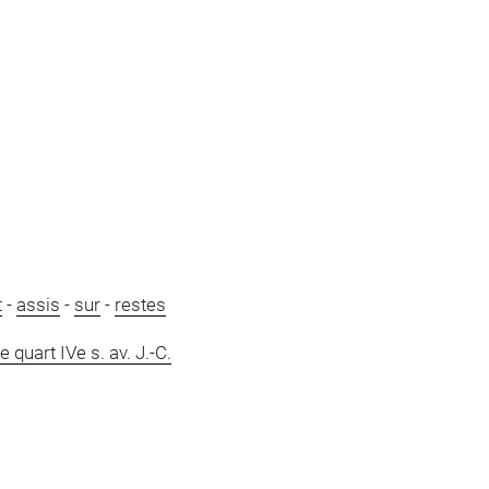
t
-
assis
-
sur
-
restes
e quart IVe s. av. J.-C.