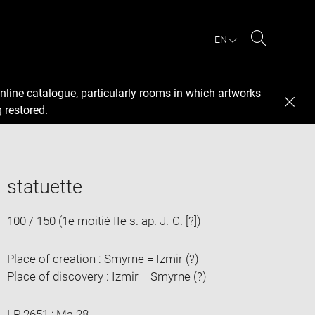
EN
Search
nline catalogue, particularly rooms in which artworks
 restored.
statuette
100 / 150 (1e moitié IIe s. ap. J.-C. [?])
Place of creation : Smyrne = Izmir (?)
Place of discovery : Izmir = Smyrne (?)
LP 2651 ; Ma 28