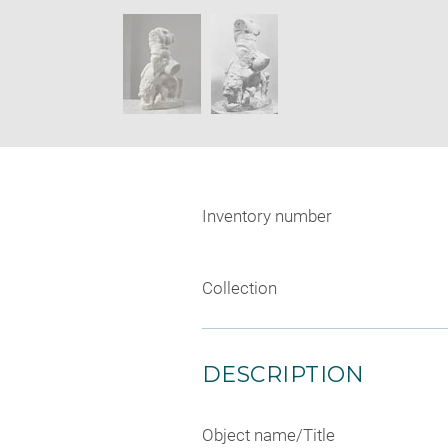
new
SKIP IMAGE CAROUSEL
window
Inventory number
Collection
DESCRIPTION
Object name/Title