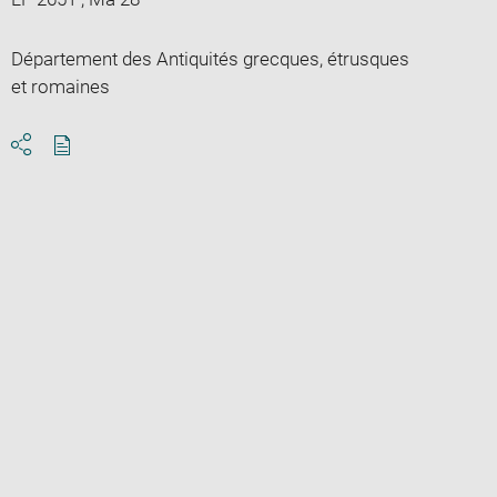
Département des Antiquités grecques, étrusques
et romaines
Download
Share
pdf