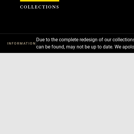
Cookies management panel
Due to the complete redesign of our collectio
INFORMATION
can be found, may not be up to date. We apolo
Download
Next
Previous