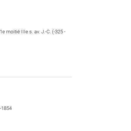
e moitié IIIe s. av. J.-C. (-325 -
0-1854