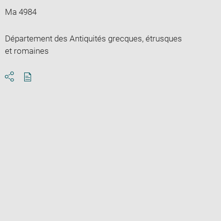
Ma 4984
Département des Antiquités grecques, étrusques
et romaines
Download
Share
pdf