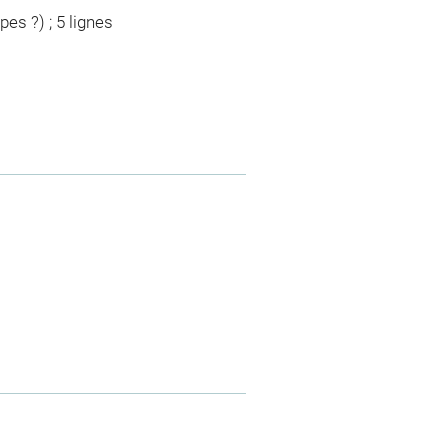
es ?) ; 5 lignes
m