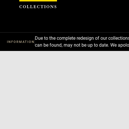
Cookies management panel
Due to the complete redesign of our collectio
INFORMATION
can be found, may not be up to date. We apolo
Download
Next
Previous