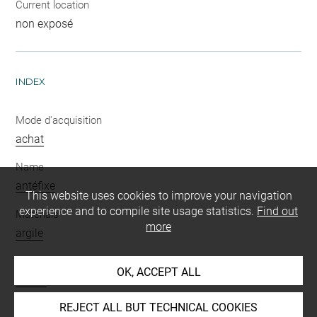
Current location
non exposé
INDEX
Mode d'acquisition
achat
Name
antéfixe
This website uses cookies to improve your navigation
experience and to compile site usage statistics.
Find out
Materials
more
argile
Techniques
OK, ACCEPT ALL
moulé
REJECT ALL BUT TECHNICAL COOKIES
Period