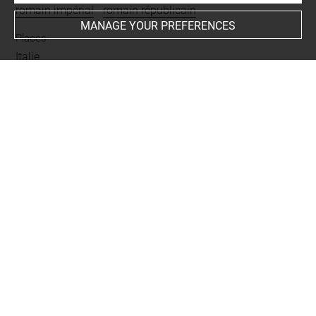
romain impérial
-
romain républicain
MANAGE YOUR PREFERENCES
Places
Italie
BIBLIOGRAPHY
Cataloghi del Museo Campana, Rome, 1857-1858,
Disponible sur :
https://bibliotheque-
numerique.inha.fr/idurl/1/50973
, n° 67
Comparative literature
- Pensabene, Patrizio ; Sanzi di Mino, M. R., Le Terrecotte,
III. 1, Antefisse, 1983, p. 208-210