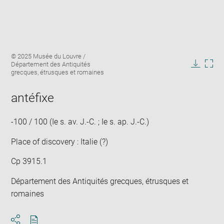
Enlarge
Image
© 2025 Musée du Louvre /
image
caption:
Département des Antiquités
in
Downlo
Enla
grecques, étrusques et romaines
new
image
ima
window
in
antéfixe
new
win
-100 / 100 (Ie s. av. J.-C. ; Ie s. ap. J.-C.)
Place of discovery : Italie (?)
Cp 3915.1
Département des Antiquités grecques, étrusques et
romaines