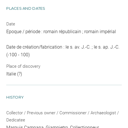
PLACES AND DATES
Date
Epoque / période : romain républicain ; romain impérial
Date de création/fabrication : Ie s. av. J.-C. ; Ie s. ap. J.-C.
(-100 - 100)
Place of discovery
Italie (?)
HISTORY
Collector / Previous owner / Commissioner / Archaeologist /
Dedicatee
Marquis Campana, Giampietro
, Collectionneur