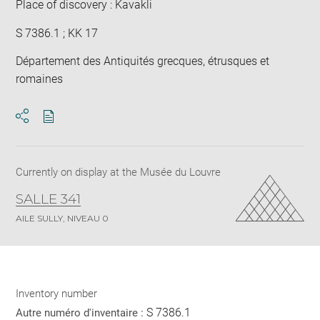
Place of discovery : Kavakli
S 7386.1 ; KK 17
Département des Antiquités grecques, étrusques et
romaines
Download
Share
pdf
Currently on display at the Musée du Louvre
SALLE 341
AILE SULLY, NIVEAU 0
Inventory number
S 7386.1
Autre numéro d'inventaire :