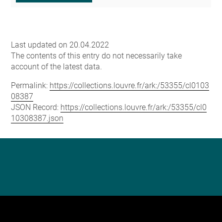
Last updated on 20.04.2022
The contents of this entry do not necessarily take
account of the latest data.
Permalink:
https://collections.louvre.fr/ark:/53355/cl0103
08387
JSON Record:
https://collections.louvre.fr/ark:/53355/cl0
10308387.json