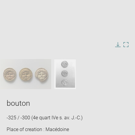
Enlarge
image
in
Image
Downlo
Enla
new
caption:
image
ima
window
SKIP IMAGE CAROUSEL
in
new
win
bouton
-325 / -300 (4e quart IVe s. av. J.-C.)
Place of creation : Macédoine