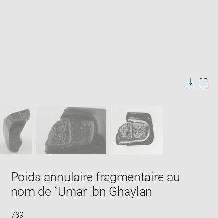
Enlarge
image
in
Image
Downlo
Enla
new
caption:
image
ima
window
SKIP IMAGE CAROUSEL
in
new
win
Poids annulaire fragmentaire au
nom de ʿUmar ibn Ghaylan
789