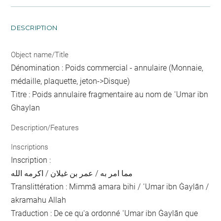
DESCRIPTION
Object name/Title
Dénomination : Poids commercial - annulaire (Monnaie,
médaille, plaquette, jeton->Disque)
Titre : Poids annulaire fragmentaire au nom de ʿUmar ibn
Ghaylan
Description/Features
Inscriptions
Inscription :
مما امر به / عمر بن غيلان / اكرمه الله
Translittération : Mimmā amara bihi / ʿUmar ibn Ġaylān /
akramahu Allah
Traduction : De ce qu'a ordonné ʿUmar ibn Ġaylān que