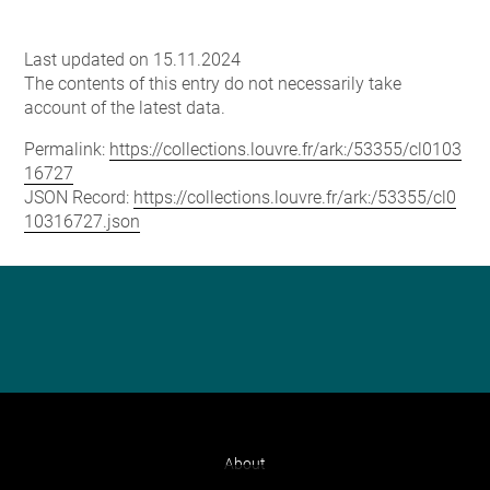
Last updated on 15.11.2024
The contents of this entry do not necessarily take
account of the latest data.
Permalink:
https://collections.louvre.fr/ark:/53355/cl0103
16727
JSON Record:
https://collections.louvre.fr/ark:/53355/cl0
10316727.json
About