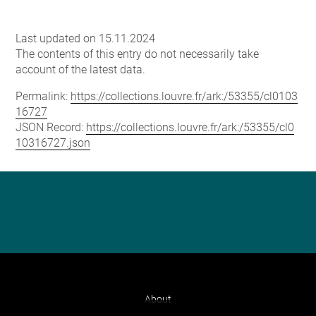
Last updated on 15.11.2024
The contents of this entry do not necessarily take
account of the latest data.
Permalink:
https://collections.louvre.fr/ark:/53355/cl0103
16727
JSON Record:
https://collections.louvre.fr/ark:/53355/cl0
10316727.json
About