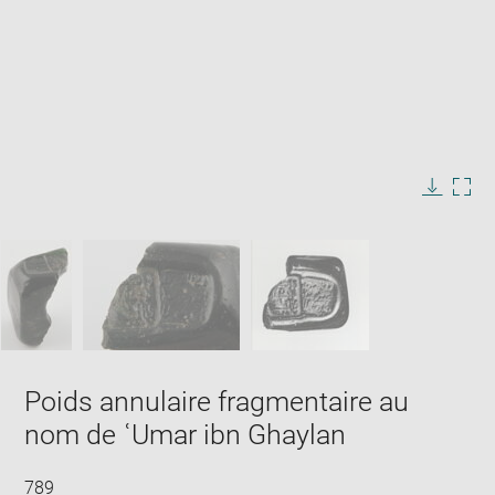
Enlarge
image
in
Image
Downlo
Enla
new
caption:
image
ima
window
SKIP IMAGE CAROUSEL
in
new
win
Poids annulaire fragmentaire au
nom de ʿUmar ibn Ghaylan
789