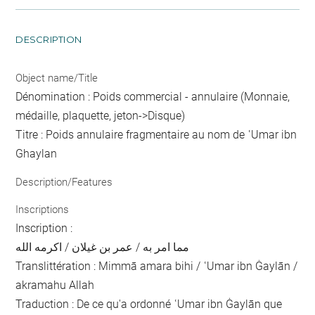
DESCRIPTION
Object name/Title
Dénomination : Poids commercial - annulaire (Monnaie,
médaille, plaquette, jeton->Disque)
Titre : Poids annulaire fragmentaire au nom de ʿUmar ibn
Ghaylan
Description/Features
Inscriptions
Inscription :
مما امر به / عمر بن غيلان / اكرمه الله
Translittération : Mimmā amara bihi / ʿUmar ibn Ġaylān /
akramahu Allah
Traduction : De ce qu'a ordonné ʿUmar ibn Ġaylān que