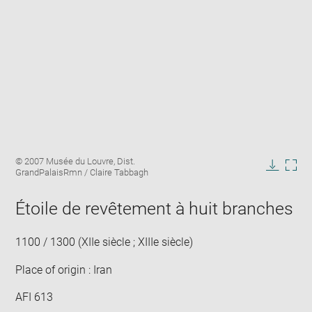
Enlarge
Image
© 2007 Musée du Louvre, Dist.
image
caption:
GrandPalaisRmn / Claire Tabbagh
in
Downlo
Enla
new
image
ima
window
Étoile de revêtement à huit branches
in
new
win
1100 / 1300 (XIIe siècle ; XIIIe siècle)
Place of origin : Iran
AFI 613