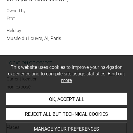
Owned by
Etat
Held by
Musée du Louvre, AI, Paris
LOCATION OF OBJECT
This website uses cookies to improve your navigation
experience and to compile site usage statistics.
Find out
Current location
more
non exposé
OK, ACCEPT ALL
INDEX
REJECT ALL BUT TECHNICAL COOKIES
Places
MANAGE YOUR PREFERENCES