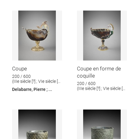
Coupe
Coupe en forme de
coquille
200 / 600
(IIIe siècle [?] ; VIe siècle [?];
200 / 600
1er tiers du XVIIe siècle ;
(IIIe siècle [?] ; VIe siècle [?];
Delabarre, Pierre ; ...
1er tiers du XIXe siècle;
Milieu du XVIIe siècle; Fin
1er tiers du XIXe siècle)
du XVIIe siècle)