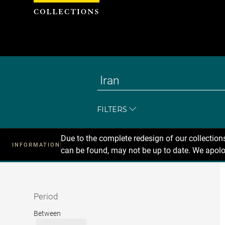
Cookies management panel
FILTERS
Due to the complete redesign of our collectio
INFORMATION
can be found, may not be up to date. We apolo
Recherche
dans
les
collections
Period
Period
Between