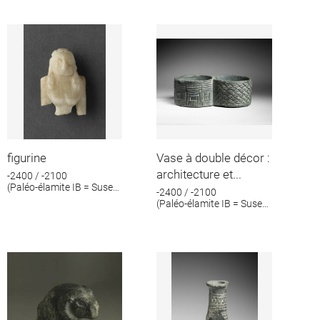
figurine
Vase à double décor :
architecture et...
-2400 / -2100
(Paléo-élamite IB = Suse
-2400 / -2100
IV B)
(Paléo-élamite IB = Suse
IV B)