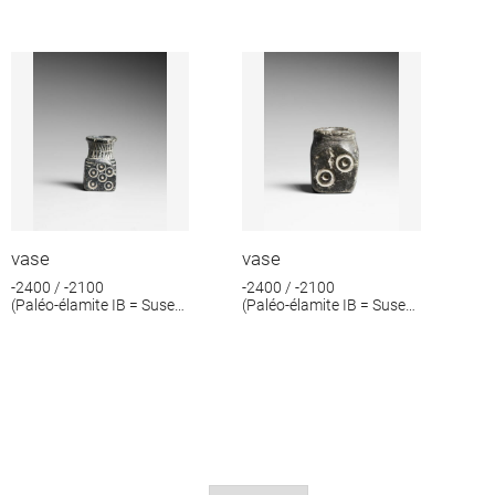
vase
vase
-2400 / -2100
-2400 / -2100
(Paléo-élamite IB = Suse
(Paléo-élamite IB = Suse
IV B)
IV B)