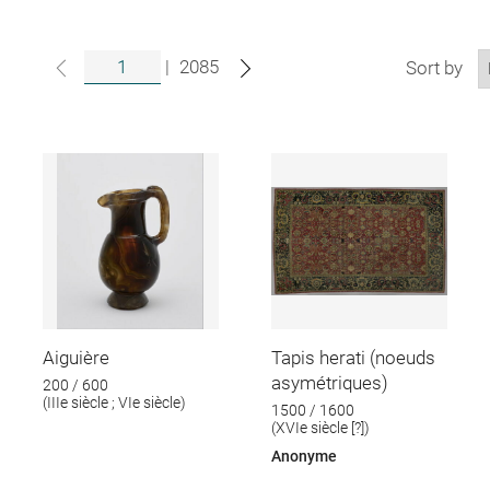
|
2085
Sort by
Aiguière
Tapis herati (noeuds
asymétriques)
200 / 600
(IIIe siècle ; VIe siècle)
1500 / 1600
(XVIe siècle [?])
Anonyme