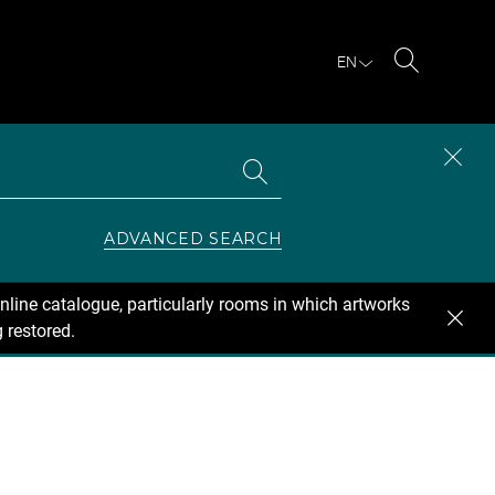
EN
Search
Search
CLOS
the
collections
SEAR
ZONE
ADVANCED SEARCH
nline catalogue, particularly rooms in which artworks
 restored.