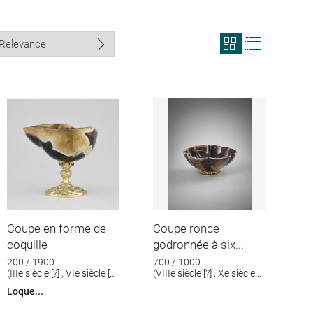
View
View
search
search
results
results
in
as
grid
list
format
Coupe en forme de
Coupe ronde
coquille
godronnée à six...
200 / 1900
700 / 1000
(IIIe siècle [?] ; VIe siècle [?];
(VIIIe siècle [?] ; Xe siècle
XIXe siècle)
[?]; Milieu du XVIIe siècle)
Loque...