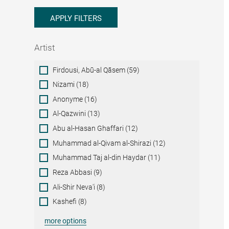
APPLY FILTERS
Artist
Artist
Firdousi, Abū-al Qāsem (59)
Nizami (18)
Anonyme (16)
Al-Qazwini (13)
Abu al-Hasan Ghaffari (12)
Muhammad al-Qivam al-Shirazi (12)
Muhammad Taj al-din Haydar (11)
Reza Abbasi (9)
Ali-Shir Neva'i (8)
Kashefi (8)
more options