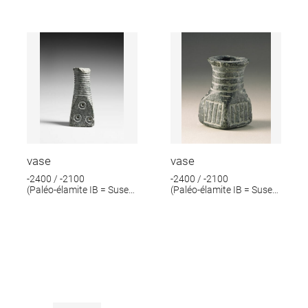
vase
vase
-2400 / -2100
-2400 / -2100
(Paléo-élamite IB = Suse
(Paléo-élamite IB = Suse
IV B)
IV B)