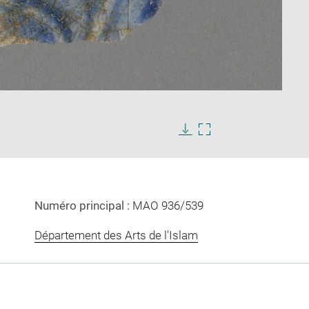
Enlarge
image
Download
Enlarge
in
image
image
new
in
window
new
window
Numéro principal :
MAO 936/539
Département des Arts de l'Islam