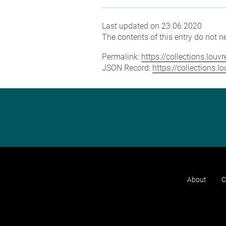
Last updated on 23.06.2020
The contents of this entry do not ne
Permalink:
https://collections.lou
JSON Record:
https://collections.
About
C