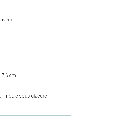
anseur
: 7,6 cm
cor moulé sous glaçure