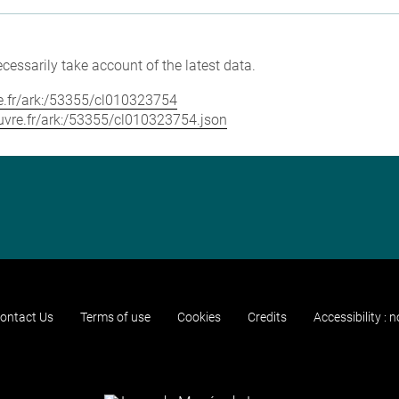
cessarily take account of the latest data.
vre.fr/ark:/53355/cl010323754
louvre.fr/ark:/53355/cl010323754.json
ontact Us
Terms of use
Cookies
Credits
Accessibility : 