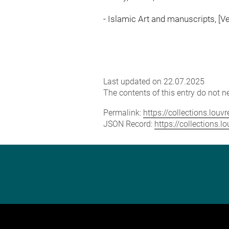
- Islamic Art and manuscripts, [Ve
Last updated on 22.07.2025
The contents of this entry do not ne
Permalink:
https://collections.lou
JSON Record:
https://collections.