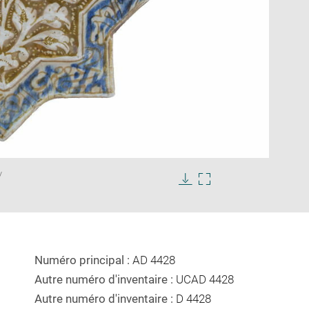
Enlarge
/
image
in
Download
Enlarge
new
image
image
window
in
new
window
Numéro principal :
AD 4428
Autre numéro d'inventaire :
UCAD 4428
Autre numéro d'inventaire :
D 4428