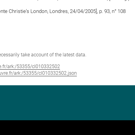
nte Christie's London, Londres, 24/04/2005], p. 93, n° 108
cessarily take account of the latest data.
vre.fr/ark:/53355/cl010332502
louvre.fr/ark:/53355/cl010332502.json