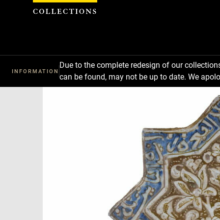
Cookies management panel
Due to the complete redesign of our collectio
INFORMATION
can be found, may not be up to date. We apolo
Download
Next
Previous