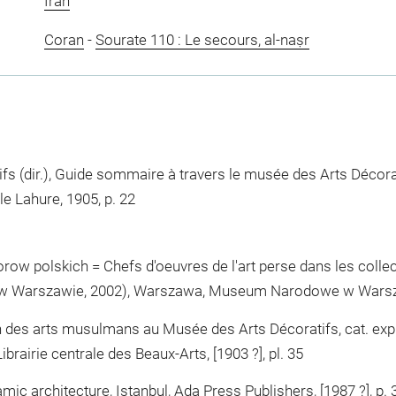
Iran
Coran
-
Sourate 110 : Le secours, al-naṣr
fs (dir.), Guide sommaire à travers le musée des Arts Décorat
e Lahure, 1905, p. 22
iorow polskich = Chefs d'oeuvres de l'art perse dans les collec
Warszawie, 2002), Warszawa, Museum Narodowe w Warszawi
on des arts musulmans au Musée des Arts Décoratifs, cat. exp
Librairie centrale des Beaux-Arts, [1903 ?], pl. 35
amic architecture, Istanbul, Ada Press Publishers, [1987 ?], p. 