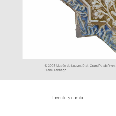
Image
© 2005 Musée du Louvre, Dist. GrandPalaisRmn 
caption:
Claire Tabbagh
Inventory number