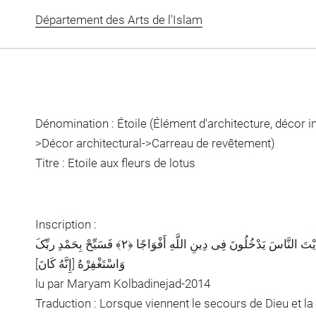
Département des Arts de l'Islam
Dénomination : Étoile (Élément d'architecture, décor int
>Décor architectural->Carreau de revêtement)
Titre : Etoile aux fleurs de lotus
Inscription :
إِذَا جَاءَ نَصْرُ اللَّهِ وَالْفَتْحُ ﴿١﴾ وَرَأَیْتَ النَّاسَ یَدْخُلُونَ فِی دِینِ اللَّهِ أَفْوَاجًا ﴿٢﴾ فَسَبِّحْ بِحَمْدِ ربِّکَ
وَاسْتَغْفِرْهُ [إِنَّهُ کَانَ]
lu par Maryam Kolbadinejad-2014
Traduction : Lorsque viennent le secours de Dieu et la v