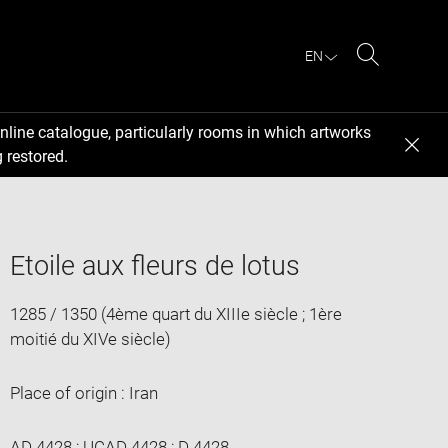
EN
Search
nline catalogue, particularly rooms in which artworks
 restored.
Etoile aux fleurs de lotus
1285 / 1350 (4ème quart du XIIIe siècle ; 1ère
moitié du XIVe siècle)
Place of origin : Iran
AD 4428 ; UCAD 4428 ; D 4428