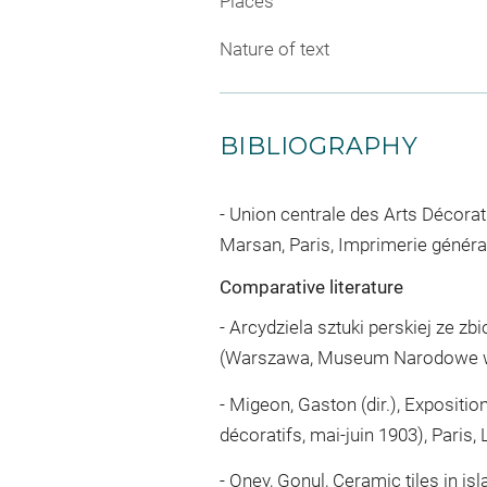
Places
Nature of text
BIBLIOGRAPHY
Union centrale des Arts Décorati
Marsan, Paris, Imprimerie général
Comparative literature
- Arcydziela sztuki perskiej ze zb
(Warszawa, Museum Narodowe w 
- Migeon, Gaston (dir.), Expositi
décoratifs, mai-juin 1903), Paris, 
- Oney, Gonul, Ceramic tiles in isl