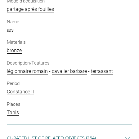
Mode d'acquisition
partage après fouilles
Name
æs
Materials
bronze
Description/Features
légionnaire romain
-
cavalier barbare
-
terrassant
Period
Constance II
Places
Tanis
CURATED LIST OF RELATED OBJECTS (264)