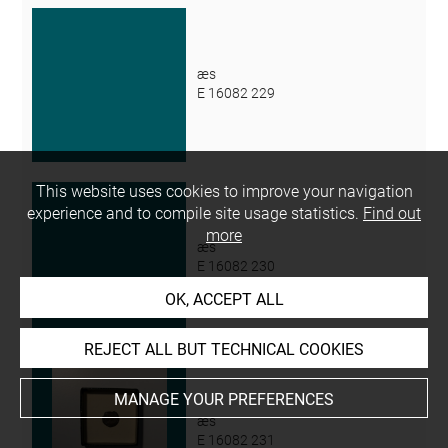
æs
E 16082 229
This website uses cookies to improve your navigation
experience and to compile site usage statistics.
Find out
more
æs
E 16082 230
OK, ACCEPT ALL
REJECT ALL BUT TECHNICAL COOKIES
MANAGE YOUR PREFERENCES
æs
E 16082 231