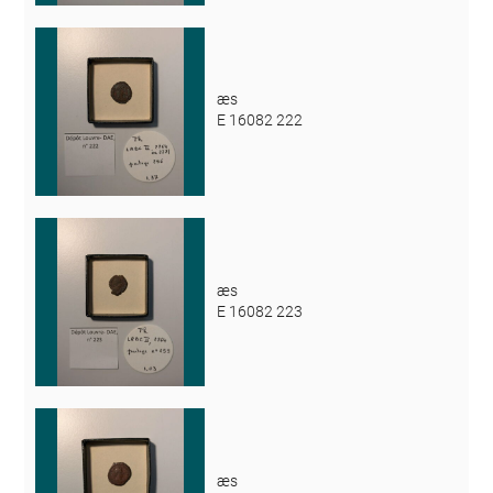
æs
E 16082 222
æs
E 16082 223
æs