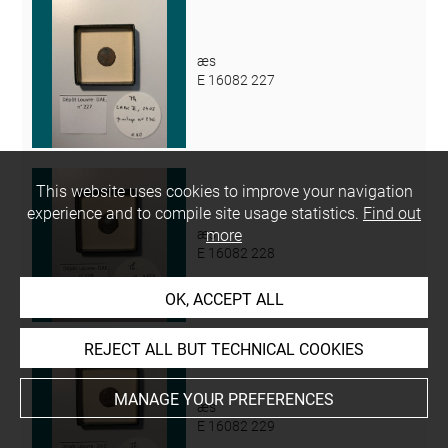
æs
E 16082 227
This website uses cookies to improve your navigation
experience and to compile site usage statistics.
Find out
æs
more
E 16082 228
OK, ACCEPT ALL
REJECT ALL BUT TECHNICAL COOKIES
MANAGE YOUR PREFERENCES
æs
E 16082 229