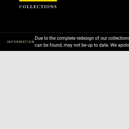
Cookies management panel
Due to the complete redesign of our collectio
INFORMATION
can be found, may not be up to date. We apolo
Download
Next
Previous