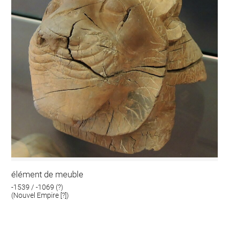
élément de meuble
-1539 / -1069 (?)
(Nouvel Empire [?])