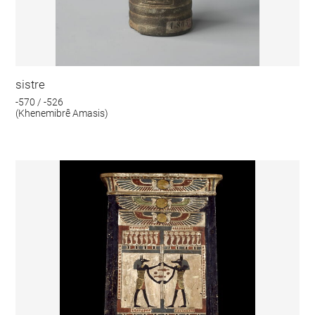
sistre
-570 / -526
(Khenemibrê Amasis)