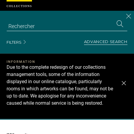
Cookies management panel
CL
Search
the
EN
S
collecti
Z
Se
ADVANCED SEARCH
FILTERS
INFORMATION
Due to the complete redesign of our collections
management tools, some of the information
displayed in our online catalogue, particularly
rooms in which artworks can be found, may not be
up to date. We apologise for any inconvenience
caused while normal service is being restored.
Recherche
dans
les