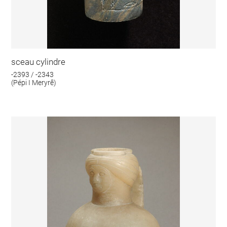
sceau cylindre
-2393 / -2343
(Pépi I Meryrê)