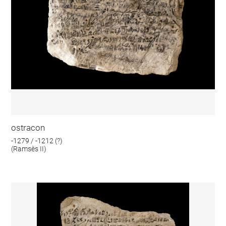
ostracon
-1279 / -1212 (?)
(Ramsès II)