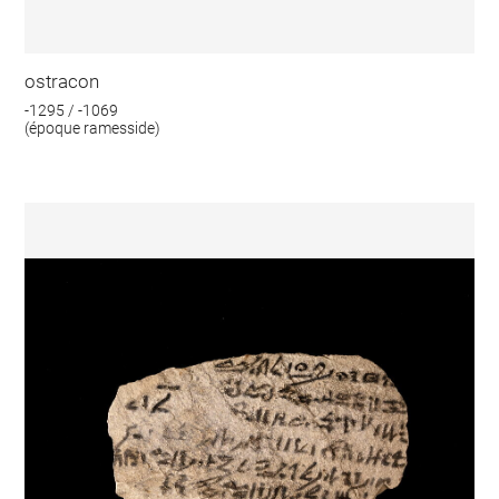
ostracon
-1295 / -1069
(époque ramesside)