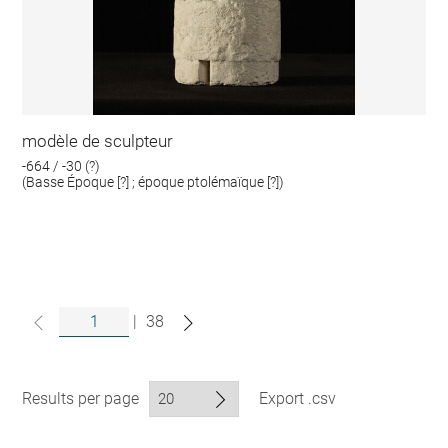
modèle de sculpteur
-664 / -30 (?)
(Basse Époque [?] ; époque ptolémaïque [?])
|
38
Results per page
Export .csv