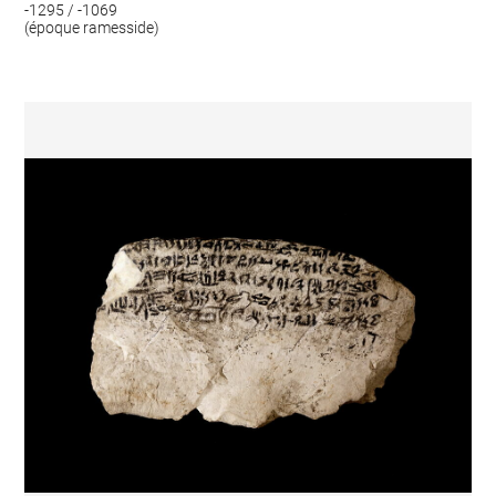
-1295 / -1069
(époque ramesside)