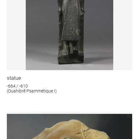
statue
-664 / -610
(Ouahibrê Psammétique I)