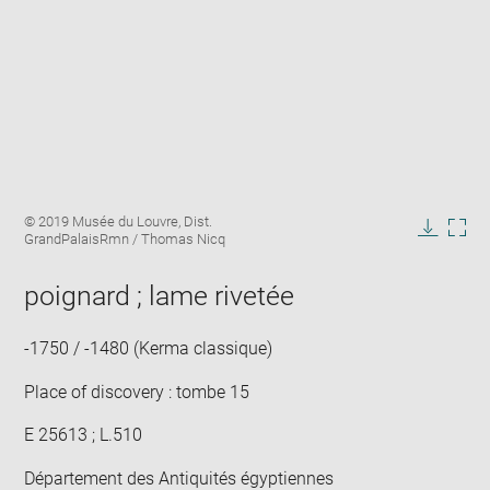
Enlarge
Image
© 2019 Musée du Louvre, Dist.
image
caption:
GrandPalaisRmn / Thomas Nicq
in
Downlo
Enla
new
image
ima
window
poignard ; lame rivetée
in
new
win
-1750 / -1480 (Kerma classique)
Place of discovery : tombe 15
E 25613 ; L.510
Département des Antiquités égyptiennes