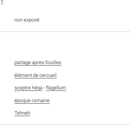
CT
non exposé
partage après fouilles
élément de cercueil
sceptre héqa
-
flagellum
époque romaine
Tehneh