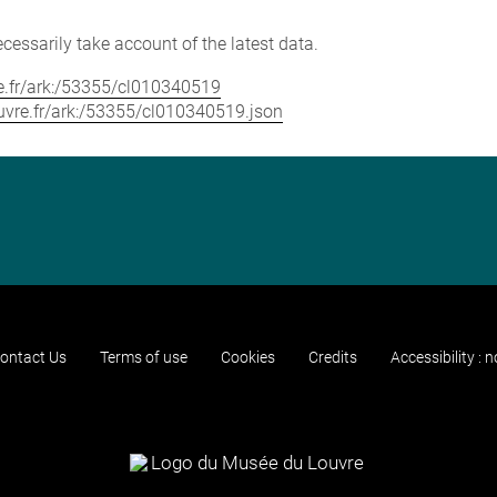
cessarily take account of the latest data.
vre.fr/ark:/53355/cl010340519
louvre.fr/ark:/53355/cl010340519.json
ontact Us
Terms of use
Cookies
Credits
Accessibility : 