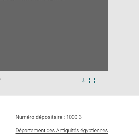
Enlarge
s
image
in
Download
Enlarge
new
image
image
window
in
new
window
Numéro dépositaire :
1000-3
Département des Antiquités égyptiennes