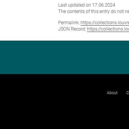
Last updated on 17.06.2024
The contents of this entry do not ne
Permalink:
https://collections.lou
JSON Record:
https://collections.
About
C