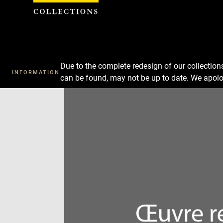
Cookies management panel
Due to the complete redesign of our collectio
INFORMATION
can be found, may not be up to date. We apolo
Download
Next
Previous